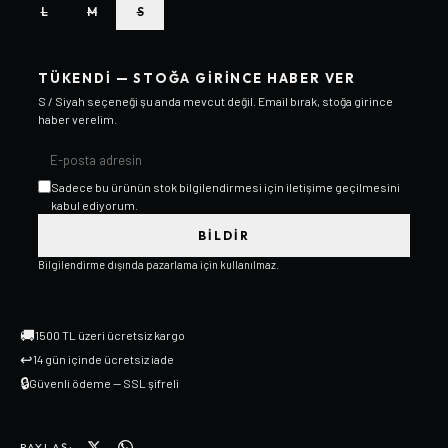
L
M
S
TÜKENDI — STOĞA GIRINCE HABER VER
S / Siyah
seçeneği şu anda mevcut değil. Email bırak, stoğa girince
haber verelim.
Sadece bu ürünün stok bilgilendirmesi için iletişime geçilmesini
kabul ediyorum.
BILDIR
Bilgilendirme dışında pazarlama için kullanılmaz.
🚚
1500 TL üzeri ücretsiz kargo
↩
14 gün içinde ücretsiz iade
🔒
Güvenli ödeme — SSL şifreli
PAYLAŞ: