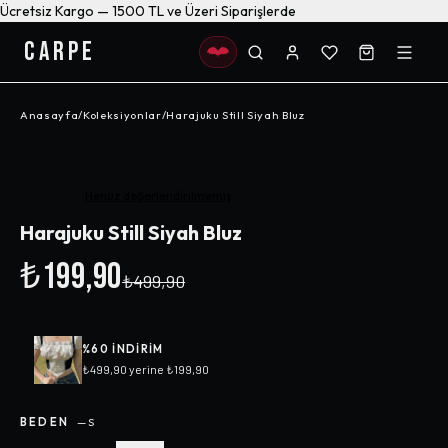
Ücretsiz Kargo — 1500 TL ve Üzeri Siparişlerde
CARPE
Anasayfa
/
Koleksiyonlar
/
Harajuku Still Siyah Bluz
-%
60
Henüz değerlendirilmemiş
Harajuku Still Siyah Bluz
₺199,90
₺499,90
%
60
INDIRIM
₺499,90
yerine
₺199,90
BEDEN
—
S