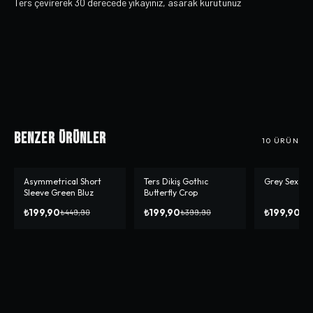
Ters çevirerek 30 derecede yıkayınız, asarak kurutunuz
Benzer Ürünler
10
ÜRÜN
Asymmetrical Short
Ters Dikiş Gothıc
Grey Sexsi 
-%
56
-%
50
-%
50
Sleeve Green Bluz
Butterfly Crop
₺199,90
₺199,90
₺199,90
₺449,90
₺399,90
₺3