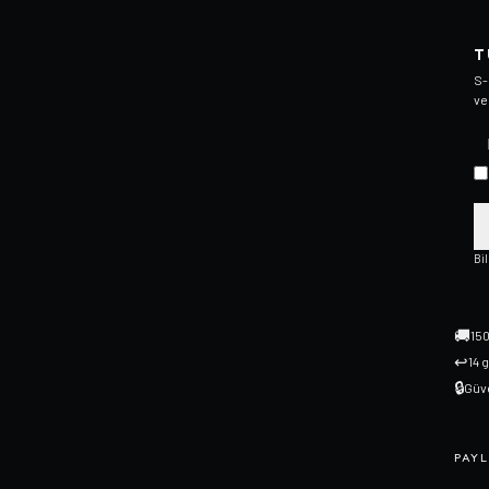
T
S-
ve
Bi
🚚
150
↩
14 
🔒
Güve
PAYL