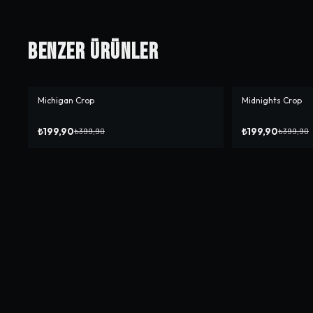
Benzer Ürünler
Michigan Crop
Midnights Crop
-%
50
-%
50
₺199,90
₺199,90
₺399,90
₺399,90