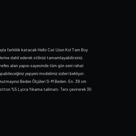
uyla farklılık katacak Hello Cat Uzun Kol Tam Boy
ine dahil ederek stilinizi tamamlayabilirsiniz.
e nefes alan yapısı sayesinde tüm gün seni rahat
apabileceğiniz yepyeni modelimiz sizleri bekliyor.
unutmayınız Beden Ölçüleri S-M Beden: En: 39 cm
tton %5 Lycra Yıkama talimatı: Ters çevirerek 30