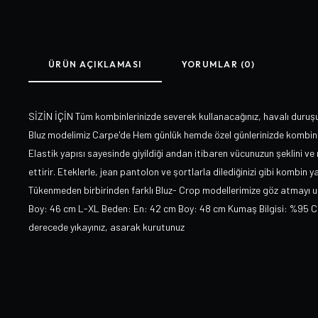
ÜRÜN AÇIKLAMASI
YORUMLAR (0)
SİZİN İÇİN Tüm kombinlerinizde severek kullanacağınız, havalı duruş
Bluz modelimiz Carpe'de Hem günlük hemde özel günlerinizde kombinler
Elastik yapısı sayesinde giyildiği andan itibaren vücunuzun şeklini v
ettirir. Eteklerle, jean pantolon ve şortlarla dilediğinizi gibi kombin y
Tükenmeden birbirinden farklı Bluz- Crop modellerimize göz atmayı 
Boy: 46 cm L-XL Beden: En: 42 cm Boy: 48 cm Kumaş Bilgisi: %95 Co
derecede yıkayınız, asarak kurutunuz