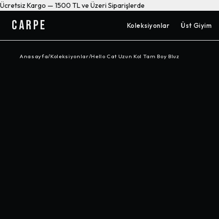
Ücretsiz Kargo — 1500 TL ve Üzeri Siparişlerde
CARPE
Koleksiyonlar
Üst Giyim
Anasayfa
/
Koleksiyonlar
/
Hello Cat Uzun Kol Tam Boy Bluz
-%
60