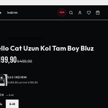
e
İndirim
Henüz değerlendirilmemiş
llo Cat Uzun Kol Tam Boy Bluz
99,90
₺499,90
%
60
INDIRIM
₺499,90
yerine
₺199,90
EN
—
S-M
XL
S-M