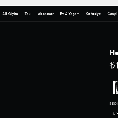
Alt Giyim
Takı
Aksesuar
Ev & Yaşam
Kırtasiye
Coupl
He
₺1
BED
L-