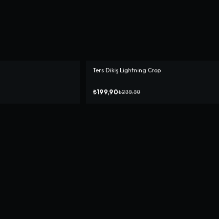
Ters Dikiş Lightning Crop
-%
33
₺199,90
₺299,90