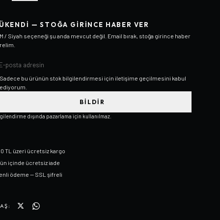
ÜKENDI — STOĞA GIRINCE HABER VER
M / Siyah
seçeneği şu anda mevcut değil. Email bırak, stoğa girince haber
relim.
Sadece bu ürünün stok bilgilendirmesi için iletişime geçilmesini kabul
ediyorum.
BILDIR
lgilendirme dışında pazarlama için kullanılmaz.
0 TL üzeri ücretsiz kargo
gün içinde ücretsiz iade
nli ödeme — SSL şifreli
AŞ: