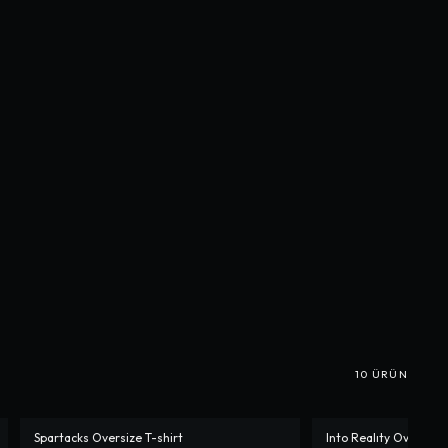
10
ÜRÜN
Spartacks Oversize T-shirt
Into Realıty Oversize 