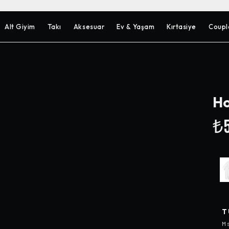
Alt Giyim
Takı
Aksesuar
Ev & Yaşam
Kırtasiye
Coupl
Ho
₺5
T
M