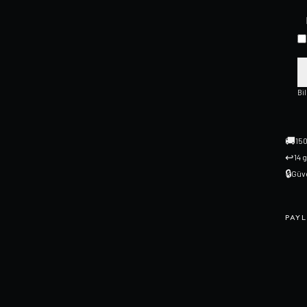
Bi
🚚
150
↩
14 
🔒
Güve
PAYL