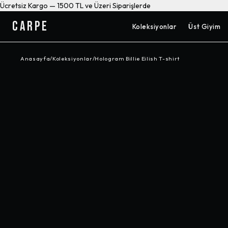
Ücretsiz Kargo — 1500 TL ve Üzeri Siparişlerde
CARPE
Koleksiyonlar
Üst Giyim
Anasayfa
/
Koleksiyonlar
/
Hologram Billie Eilish T-shirt
-%
62