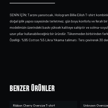
SENİN İÇİN; Tarzını yansıtıcak, Hologram Billie Eilish T-shirt kombinl
doğal iplik yapısı sayesinde terletmez, gün boyu konforlu ve ferah bir 
modelimizin üzerindeki baskı yüksek kaliteye sahiptir ve solma-soy
uzun yıllar kullanabileceğiniz bir üründür. Tükenmeden birbirinden f
Özelliği: %95 Cotton %5 Likra Yıkama talimatı: Ters çevirerek 30 de
Benzer Ürünler
Ribbon Cherry Oversize T-shirt
Unknown Oversize
-%
10
-%
16