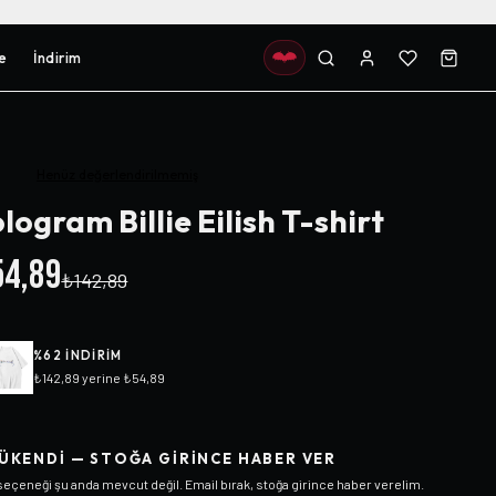
e
İndirim
Henüz değerlendirilmemiş
logram Billie Eilish T-shirt
4,89
₺142,89
%
62
INDIRIM
₺142,89
yerine
₺54,89
ÜKENDI — STOĞA GIRINCE HABER VER
seçeneği şu anda mevcut değil. Email bırak, stoğa girince haber verelim.