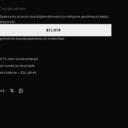
Sadece bu ürünün stok bilgilendirmesi için iletişime geçilmesini kabul
ediyorum.
BILDIR
lgilendirme dışında pazarlama için kullanılmaz.
0 TL üzeri ücretsiz kargo
gün içinde ücretsiz iade
nli ödeme — SSL şifreli
AŞ: