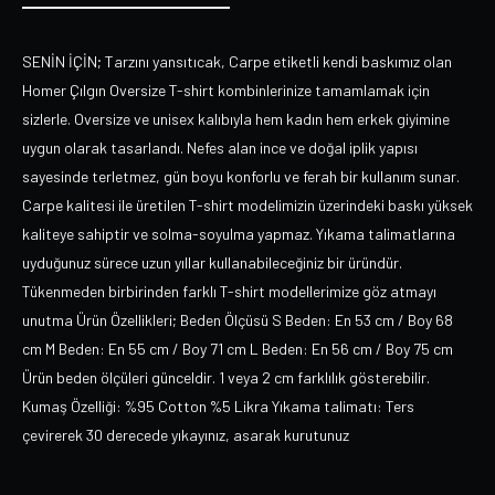
SENİN İÇİN; Tarzını yansıtıcak, Carpe etiketli kendi baskımız olan
Homer Çılgın Oversize T-shirt kombinlerinize tamamlamak için
sizlerle. Oversize ve unisex kalıbıyla hem kadın hem erkek giyimine
uygun olarak tasarlandı. Nefes alan ince ve doğal iplik yapısı
sayesinde terletmez, gün boyu konforlu ve ferah bir kullanım sunar.
Carpe kalitesi ile üretilen T-shirt modelimizin üzerindeki baskı yüksek
kaliteye sahiptir ve solma-soyulma yapmaz. Yıkama talimatlarına
uyduğunuz sürece uzun yıllar kullanabileceğiniz bir üründür.
Tükenmeden birbirinden farklı T-shirt modellerimize göz atmayı
unutma Ürün Özellikleri; Beden Ölçüsü S Beden: En 53 cm / Boy 68
cm M Beden: En 55 cm / Boy 71 cm L Beden: En 56 cm / Boy 75 cm
Ürün beden ölçüleri günceldir. 1 veya 2 cm farklılık gösterebilir.
Kumaş Özelliği: %95 Cotton %5 Likra Yıkama talimatı: Ters
çevirerek 30 derecede yıkayınız, asarak kurutunuz