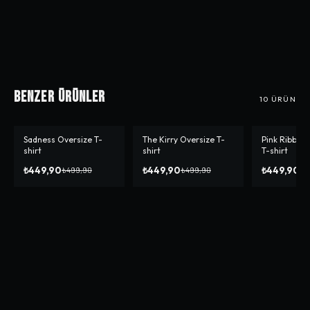
Benzer Ürünler
10
ÜRÜN
Sadness Oversize T-
The Kirry Oversize T-
Pink Ribbon
-%
10
-%
10
-%
10
shirt
shirt
T-shirt
₺449,90
₺449,90
₺449,90
₺499,90
₺499,90
₺4