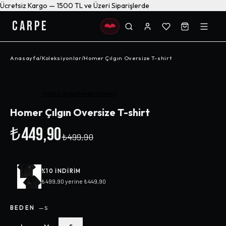
Ücretsiz Kargo — 1500 TL ve Üzeri Siparişlerde
CARPE
Anasayfa
/
Koleksiyonlar
/
Homer Çılgın Oversize T-shirt
-%
10
Henüz değerlendirilmemiş
Homer Çılgın Oversize T-shirt
₺449,90
₺499,90
%
10
INDIRIM
₺499,90
yerine
₺449,90
BEDEN
—
S