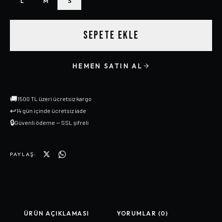
L
M
S
SEPETE EKLE
HEMEN SATIN AL
🚚
1500 TL üzeri ücretsiz kargo
↩
14 gün içinde ücretsiz iade
🔒
Güvenli ödeme — SSL şifreli
PAYLAŞ:
ÜRÜN AÇIKLAMASI
YORUMLAR (0)