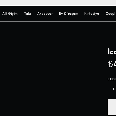
Alt Giyim
Takı
Aksesuar
Ev & Yaşam
Kırtasiye
Coupl
İc
₺4
BED
L