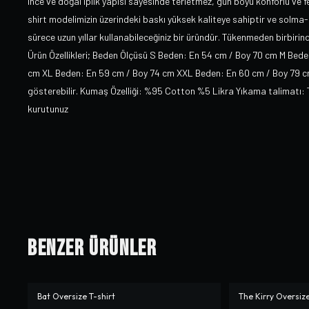
ince ve doğal iplik yapısı sayesinde terletmez, gün boyu konforlu ve fe
shirt modelimizin üzerindeki baskı yüksek kaliteye sahiptir ve sol
sürece uzun yıllar kullanabileceğiniz bir üründür. Tükenmeden birbiri
Ürün Özellikleri; Beden Ölçüsü S Beden: En 54 cm / Boy 70 cm M Bed
cm XL Beden: En 59 cm / Boy 74 cm XXL Beden: En 60 cm / Boy 79 cm Ü
gösterebilir. Kumaş Özelliği: %95 Cotton %5 Likra Yıkama talimatı: 
kurutunuz
Benzer Ürünler
Bat Oversize T-shirt
The Kirry Oversize
-%
10
-%
10