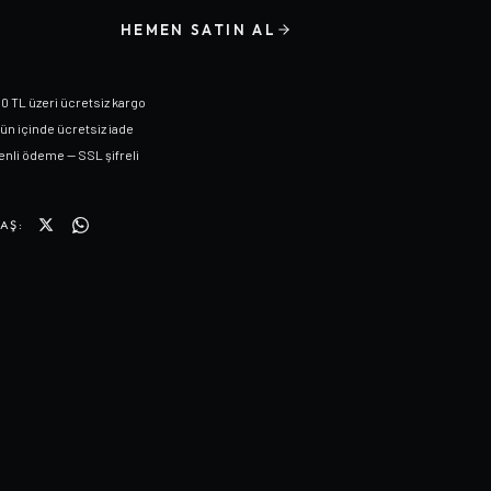
HEMEN SATIN AL
0 TL üzeri ücretsiz kargo
gün içinde ücretsiz iade
nli ödeme — SSL şifreli
AŞ: