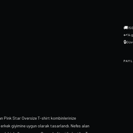
🚚
150
↩
14 
🔒
Güve
PAYL
an Pink Star Oversize T-shirt kombinlerinize
 erkek giyimine uygun olarak tasarlandı. Nefes alan