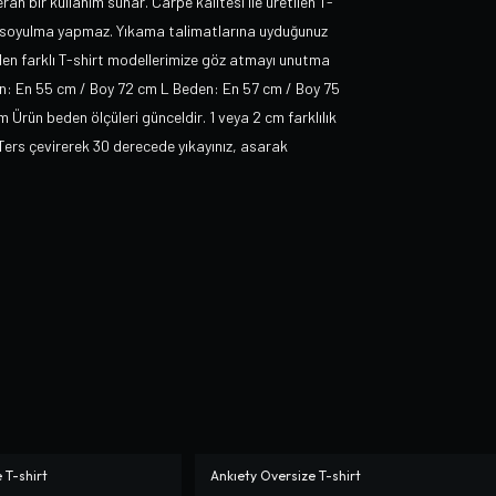
rah bir kullanım sunar. Carpe kalitesi ile üretilen T-
ma-soyulma yapmaz. Yıkama talimatlarına uyduğunuz
nden farklı T-shirt modellerimize göz atmayı unutma
en: En 55 cm / Boy 72 cm L Beden: En 57 cm / Boy 75
rün beden ölçüleri günceldir. 1 veya 2 cm farklılık
Ters çevirerek 30 derecede yıkayınız, asarak
 T-shirt
Ankıety Oversize T-shirt
-%
10