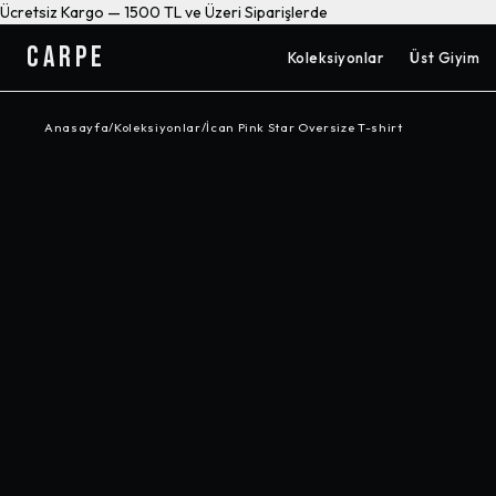
Ücretsiz Kargo — 1500 TL ve Üzeri Siparişlerde
CARPE
Koleksiyonlar
Üst Giyim
Anasayfa
/
Koleksiyonlar
/
İcan Pink Star Oversize T-shirt