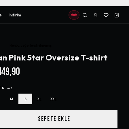
e
İndirim
Henüz değerlendirilmemiş
an Pink Star Oversize T-shirt
49,90
EN
—
S
M
S
XL
XXL
SEPETE EKLE