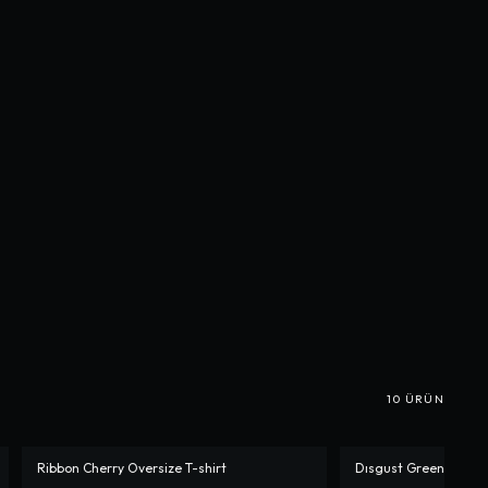
10
ÜRÜN
Ribbon Cherry Oversize T-shirt
Dısgust Green Oversi
-%
10
-%
10