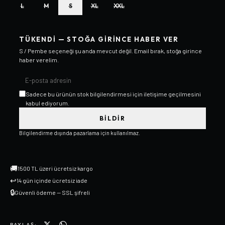
L
M
S
XL
XXL
TÜKENDI — STOĞA GIRINCE HABER VER
S / Pembe
seçeneği şu anda mevcut değil. Email bırak, stoğa girince
haber verelim.
Sadece bu ürünün stok bilgilendirmesi için iletişime geçilmesini
kabul ediyorum.
BILDIR
Bilgilendirme dışında pazarlama için kullanılmaz.
🚚
1500 TL üzeri ücretsiz kargo
↩
14 gün içinde ücretsiz iade
🔒
Güvenli ödeme — SSL şifreli
PAYLAŞ: