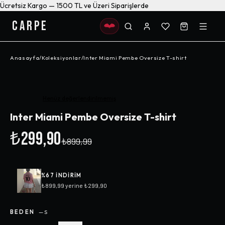
Ücretsiz Kargo — 1500 TL ve Üzeri Siparişlerde
CARPE
Anasayfa
/
Koleksiyonlar
/
Inter Miami Pembe Oversize T-shirt
-%
67
Henüz değerlendirilmemiş
Inter Miami Pembe Oversize T-shirt
₺299,90
₺899,99
%
67
INDIRIM
₺899,99
yerine
₺299,90
BEDEN
—
S