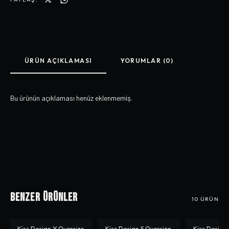
ÜRÜN AÇIKLAMASI
YORUMLAR (0)
Bu ürünün açıklaması henüz eklenmemiş.
Benzer Ürünler
10
ÜRÜN
Kiss Design Y Oversize
Kiss Design S Oversize
Kiss Design