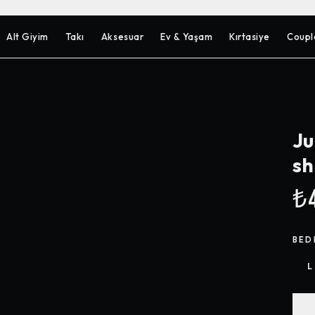
Alt Giyim
Takı
Aksesuar
Ev & Yaşam
Kırtasiye
Coupl
Ju
sh
₺4
BED
L