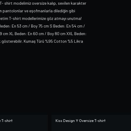
 T- shirt modelimiz oversize kalıp, sevilen karakter
an pantolonlar ve eşofmanlarla dilediğin gibi
Üretim T-shirt modellerimize göz atmayı unutma!
 Beden: En 53 cm / Boy 75 cm S Beden: En 54 cm /
79 cm XL Beden: En 60 cm / Boy 80 cm XXL Beden:
lık gösterebilir. Kumaş Türü %95 Cotton %5 Likra
 T-shirt
Kiss Design Y Oversize T-shirt