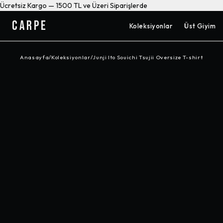
Ücretsiz Kargo — 1500 TL ve Üzeri Siparişlerde
CARPE
Koleksiyonlar
Üst Giyim
Anasayfa
/
Koleksiyonlar
/
Junji Ito Souichi Tsujii Oversize T-shirt