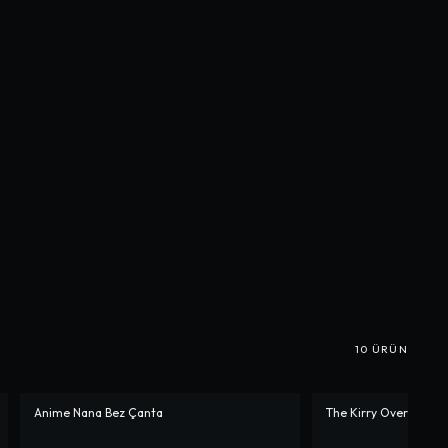
10
ÜRÜN
Anime Nana Bez Çanta
The Kirry Oversize T-
-%
10