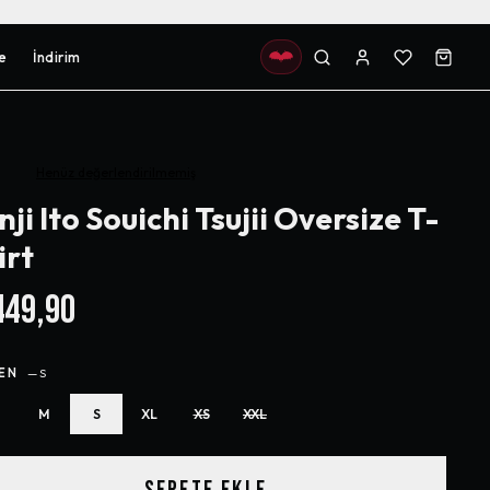
e
İndirim
Henüz değerlendirilmemiş
nji Ito Souichi Tsujii Oversize T-
irt
49,90
EN
—
S
M
S
XL
XS
XXL