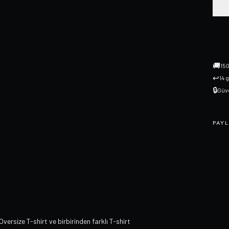
🚚
150
↩
14 
🔒
Güve
PAYL
 Oversize T-shirt ve birbirinden farklı T-shirt