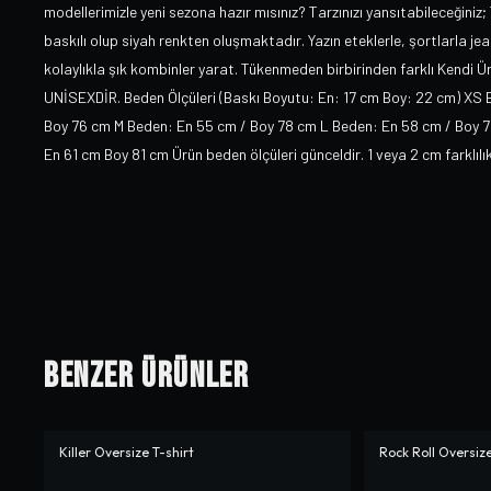
modellerimizle yeni sezona hazır mısınız? Tarzınızı yansıtabileceğiniz;
baskılı olup siyah renkten oluşmaktadır. Yazın eteklerle, şortlarla je
kolaylıkla şık kombinler yarat. Tükenmeden birbirinden farklı Kendi 
UNİSEXDİR. Beden Ölçüleri (Baskı Boyutu: En: 17 cm Boy: 22 cm) XS
Boy 76 cm M Beden: En 55 cm / Boy 78 cm L Beden: En 58 cm / Boy 
En 61 cm Boy 81 cm Ürün beden ölçüleri günceldir. 1 veya 2 cm farklı
Benzer Ürünler
Killer Oversize T-shirt
Rock Roll Oversize