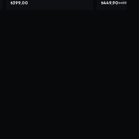
₺399,00
₺449,90
₺499,90