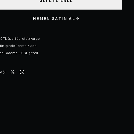
SEPETE EKLE
HEMEN SATIN AL
0 TL üzeri ücretsiz kargo
gün içinde ücretsiz iade
nli ödeme — SSL şifreli
AŞ: