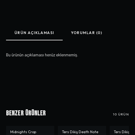
ÜRÜN AÇIKLAMASI
YORUMLAR (0)
Bu ürünün açıklaması henüz eklenmemiş.
Benzer Ürünler
10
ÜRÜN
Midnights Crop
Ters Dikiş Death Note
Ters Dikiş S
-%
50
-%
33
-%
33