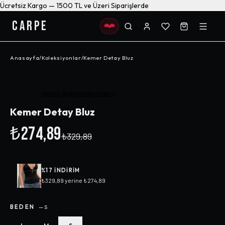
Ücretsiz Kargo — 1500 TL ve Üzeri Siparişlerde
CARPE
Anasayfa
/
Koleksiyonlar
/
Kemer Detay Bluz
-%
17
Henüz değerlendirilmemiş
Kemer Detay Bluz
₺274,89
₺329,89
%
17
INDIRIM
₺329,89
yerine
₺274,89
BEDEN
—
S