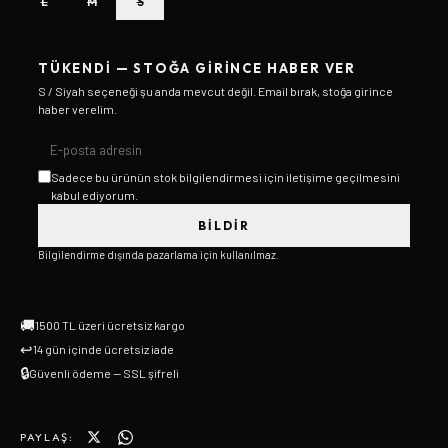
L
M
S
TÜKENDI — STOĞA GIRINCE HABER VER
S / Siyah
seçeneği şu anda mevcut değil. Email bırak, stoğa girince
haber verelim.
Sadece bu ürünün stok bilgilendirmesi için iletişime geçilmesini
kabul ediyorum.
BILDIR
Bilgilendirme dışında pazarlama için kullanılmaz.
🚚
1500 TL üzeri ücretsiz kargo
↩
14 gün içinde ücretsiz iade
🔒
Güvenli ödeme — SSL şifreli
PAYLAŞ: