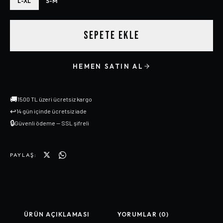
L-XL
S-M
SEPETE EKLE
HEMEN SATIN AL
🚚
1500 TL üzeri ücretsiz kargo
↩
14 gün içinde ücretsiz iade
🔒
Güvenli ödeme — SSL şifreli
PAYLAŞ:
ÜRÜN AÇIKLAMASI
YORUMLAR (0)