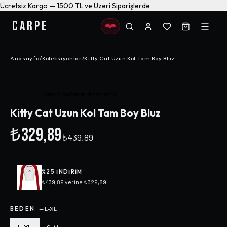
Ücretsiz Kargo — 1500 TL ve Üzeri Siparişlerde
CARPE
Anasayfa
/
Koleksiyonlar
/
Kitty Cat Uzun Kol Tam Boy Bluz
-%
25
Henüz değerlendirilmemiş
Kitty Cat Uzun Kol Tam Boy Bluz
₺329,89
₺439,89
%
25
INDIRIM
₺439,89
yerine
₺329,89
BEDEN
—
L-XL