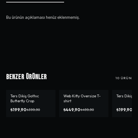
Bu ürünün açıklaması henüz eklenmemiş.
Benzer Ürünler
10
ÜRÜN
Ters Dikiş Gothıc
Web Kitty Oversize T-
Ters Dikiş S
-%
50
-%
10
-%
33
Butterfly Crop
shirt
₺199,90
₺449,90
₺199,90
₺399,90
₺499,90
₺2