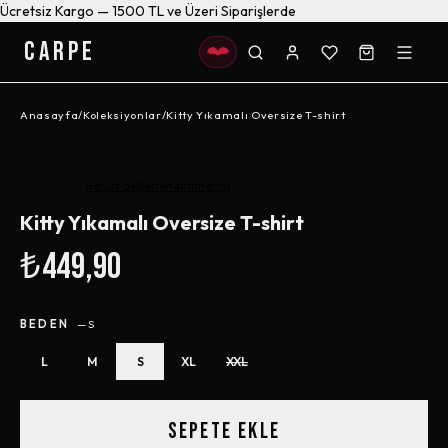
Ücretsiz Kargo — 1500 TL ve Üzeri Siparişlerde
CARPE
Anasayfa
/
Koleksiyonlar
/
Kitty Yıkamalı Oversize T-shirt
Henüz değerlendirilmemiş
Kitty Yıkamalı Oversize T-shirt
₺449,90
BEDEN
—
S
L
M
S
XL
XXL
SEPETE EKLE