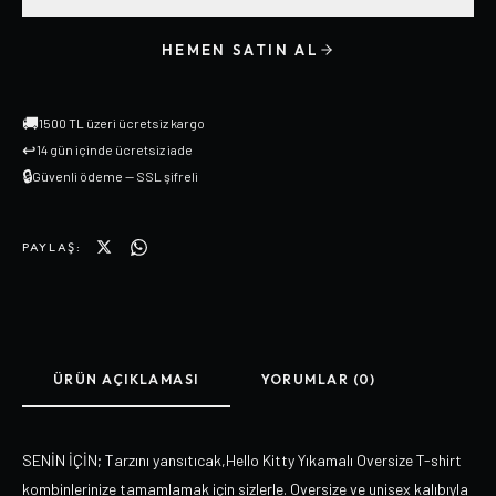
HEMEN SATIN AL
🚚
1500 TL üzeri ücretsiz kargo
↩
14 gün içinde ücretsiz iade
🔒
Güvenli ödeme — SSL şifreli
PAYLAŞ:
ÜRÜN AÇIKLAMASI
YORUMLAR (0)
SENİN İÇİN; Tarzını yansıtıcak,Hello Kitty Yıkamalı Oversize T-shirt
kombinlerinize tamamlamak için sizlerle. Oversize ve unisex kalıbıyla