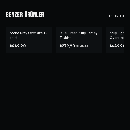
Benzer Ürünler
10
ÜRÜN
Stone Kitty Oversize T-
Blue Green Kitty Jersey
Sally Lightn
-%
67
-%
10
shirt
T-shirt
Oversize T-s
₺449,90
₺279,90
₺449,90
₺849,90
₺4