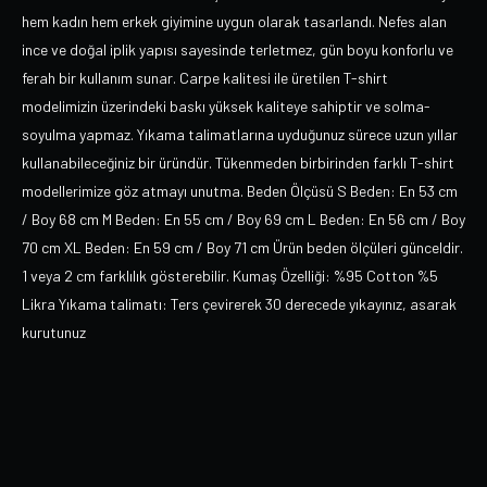
hem kadın hem erkek giyimine uygun olarak tasarlandı. Nefes alan
ince ve doğal iplik yapısı sayesinde terletmez, gün boyu konforlu ve
ferah bir kullanım sunar. Carpe kalitesi ile üretilen T-shirt
modelimizin üzerindeki baskı yüksek kaliteye sahiptir ve solma-
soyulma yapmaz. Yıkama talimatlarına uyduğunuz sürece uzun yıllar
kullanabileceğiniz bir üründür. Tükenmeden birbirinden farklı T-shirt
modellerimize göz atmayı unutma. Beden Ölçüsü S Beden: En 53 cm
/ Boy 68 cm M Beden: En 55 cm / Boy 69 cm L Beden: En 56 cm / Boy
70 cm XL Beden: En 59 cm / Boy 71 cm Ürün beden ölçüleri günceldir.
1 veya 2 cm farklılık gösterebilir. Kumaş Özelliği: %95 Cotton %5
Likra Yıkama talimatı: Ters çevirerek 30 derecede yıkayınız, asarak
kurutunuz