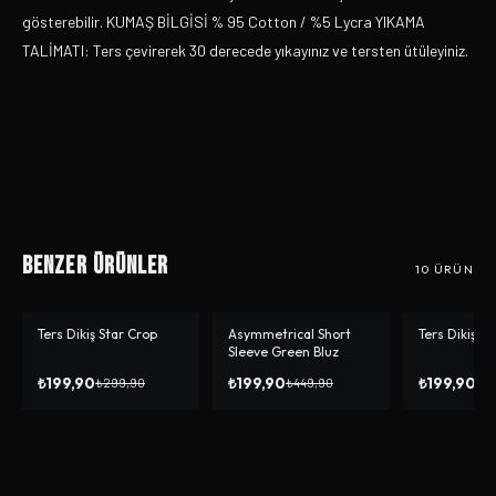
gösterebilir. KUMAŞ BİLGİSİ % 95 Cotton / %5 Lycra YIKAMA
TALİMATI: Ters çevirerek 30 derecede yıkayınız ve tersten ütüleyiniz.
Benzer Ürünler
10
ÜRÜN
Ters Dikiş Star Crop
Asymmetrical Short
Ters Dikiş Si
-%
33
-%
56
-%
50
Sleeve Green Bluz
₺199,90
₺199,90
₺199,90
₺299,90
₺449,90
₺3