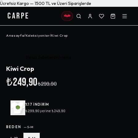
Ücretsiz Kargo — 1500 TL ve Üzeri Siparişlerde
CARPE
Anasayfa
/
Koleksiyonlar
/
Kiwi Crop
-%
17
Henüz değerlendirilmemiş
Kiwi Crop
₺249,90
₺299,90
%
17
INDIRIM
₺299,90
yerine
₺249,90
BEDEN
—
S-M