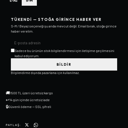
L-XL
S-M
TÜKENDI — STOĞA GIRINCE HABER VER
S-M / Beyaz
seçeneği şu anda mevcut değil. Email bırak, stoğa girince
haber verelim.
Sadece bu ürünün stok bilgilendirmesi için iletişime geçilmesini
kabul ediyorum.
BILDIR
Bilgilendirme dışında pazarlama için kullanılmaz.
🚚
1500 TL üzeri ücretsiz kargo
↩
14 gün içinde ücretsiz iade
🔒
Güvenli ödeme — SSL şifreli
PAYLAŞ: