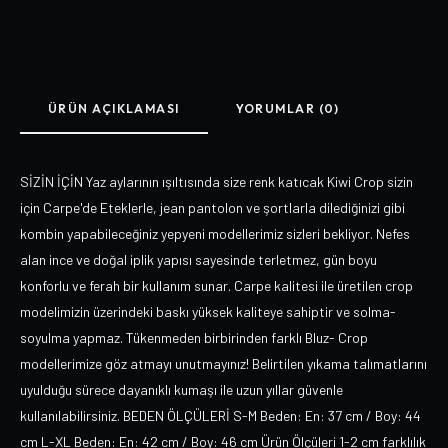
ÜRÜN AÇIKLAMASI
YORUMLAR (0)
SİZİN İÇİN Yaz aylarının ışıltısında size renk katıcak Kiwi Crop sizin
için Carpe'de Eteklerle, jean pantolon ve şortlarla dilediğinizi gibi
kombin yapabileceğiniz yepyeni modellerimiz sizleri bekliyor. Nefes
alan ince ve doğal iplik yapısı sayesinde terletmez, gün boyu
konforlu ve ferah bir kullanım sunar. Carpe kalitesi ile üretilen crop
modelimizin üzerindeki baskı yüksek kaliteye sahiptir ve solma-
soyulma yapmaz. Tükenmeden birbirinden farklı Bluz- Crop
modellerimize göz atmayı unutmayınız! Belirtilen yıkama talımatlarını
uyulduğu sürece dayanıklı kumaşı ile uzun yıllar güvenle
kullanılabilirsiniz. BEDEN ÖLÇÜLERİ S-M Beden: En: 37 cm / Boy: 44
cm L-XL Beden: En: 42 cm / Boy: 46 cm Ürün Ölçüleri 1-2 cm farklılık