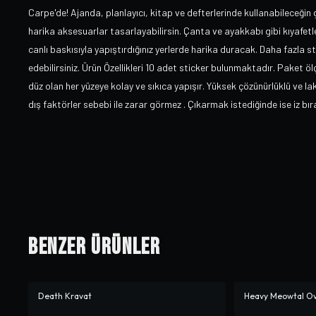
Carpe'de! Ajanda, planlayıcı, kitap ve defterlerinde kullanabileceğin
harika aksesuarlar tasarlayabilirsin. Çanta ve ayakkabı gibi kıyafetler
canlı baskısıyla yapıştırdığınız yerlerde harika duracak. Daha fazla st
edebilirsiniz. Ürün Özellikleri 10 adet sticker bulunmaktadır. Paket 
düz olan her yüzeye kolay ve sıkıca yapışır. Yüksek çözünürlüklü ve lakl
dış faktörler sebebi ile zarar görmez . Çıkarmak istediğinde ise iz bı
Benzer Ürünler
Death Kravat
Heavy Meowtal Ove
-%
37
-%
10