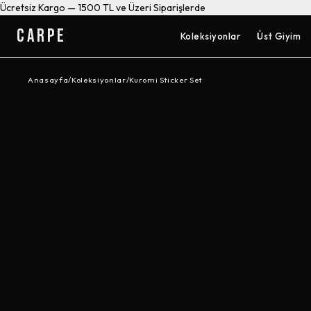
Ücretsiz Kargo — 1500 TL ve Üzeri Siparişlerde
CARPE
Koleksiyonlar
Üst Giyim
Anasayfa
/
Koleksiyonlar
/
Kuromi Sticker Set