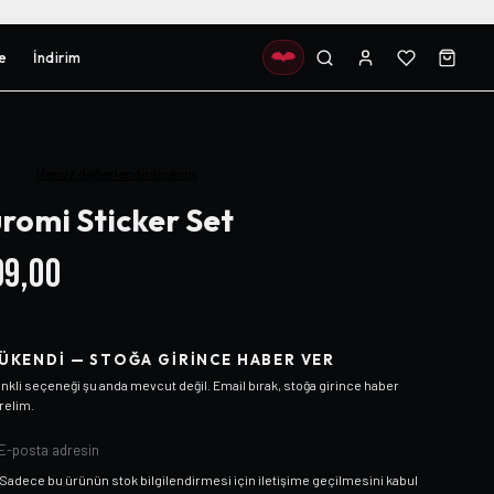
e
İndirim
Henüz değerlendirilmemiş
romi Sticker Set
9,00
ÜKENDI — STOĞA GIRINCE HABER VER
nkli
seçeneği şu anda mevcut değil. Email bırak, stoğa girince haber
relim.
Sadece bu ürünün stok bilgilendirmesi için iletişime geçilmesini kabul