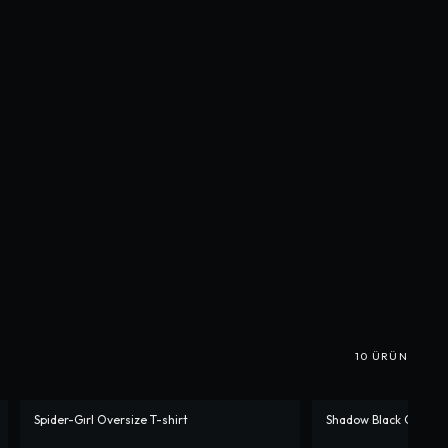
10
ÜRÜN
Spider-Gırl Oversize T-shirt
Shadow Black Oversiz
-%
10
-%
10