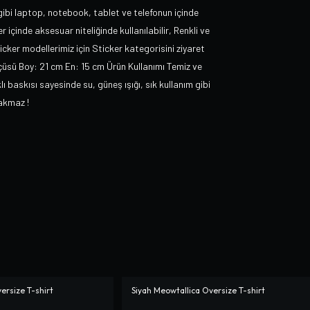
 gibi laptop, notebook, tablet ve telefonun içinde
 içinde aksesuar niteliğinde kullanılabilir, Renkli ve
icker modellerimiz için Sticker kategorisini ziyaret
ölçüsü Boy: 21 cm En: 15 cm Ürün Kullanımı Temiz ve
ı baskısı sayesinde su, güneş ışığı, sık kullanım gibi
rakmaz !
rsize T-shirt
Siyah Meowtallica Oversize T-shirt
-%
10