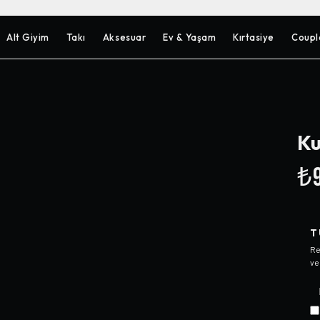
Alt Giyim
Takı
Aksesuar
Ev & Yaşam
Kırtasiye
Coupl
Ku
₺9
T
Re
ve