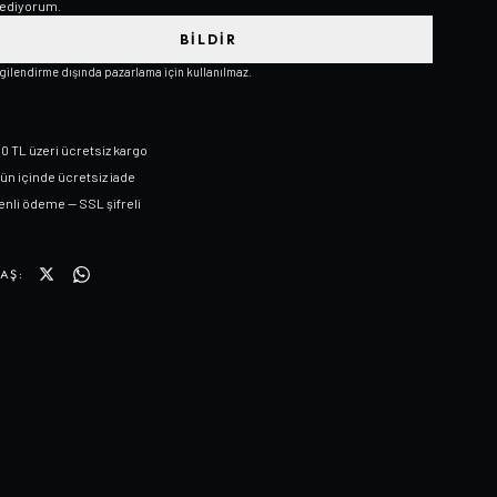
ediyorum.
BILDIR
lgilendirme dışında pazarlama için kullanılmaz.
0 TL üzeri ücretsiz kargo
gün içinde ücretsiz iade
nli ödeme — SSL şifreli
AŞ: