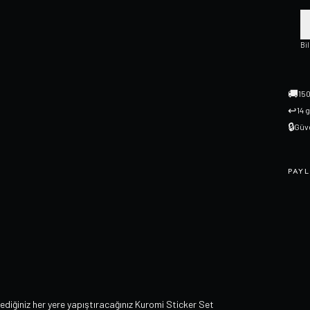
Bi
🚚
150
↩
14 
🔒
Güve
PAYL
lediğiniz her yere yapıştıracağınız Kuromi Sticker Set