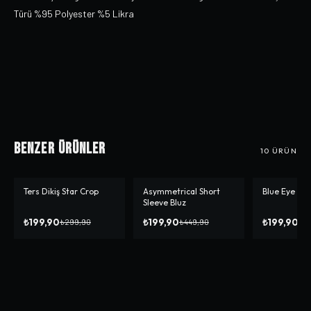
Türü %95 Polyester %5 Likra
Benzer Ürünler
10
ÜRÜN
Ters Dikiş Star Crop
Asymmetrical Short
Blue Eye Cr
-%
33
-%
56
-%
50
Sleeve Bluz
₺199,90
₺199,90
₺199,90
₺299,90
₺449,90
₺3