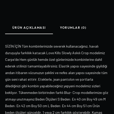
ÜRÜN AÇIKLAMASI
YORUMLAR (0)
SİZİN İÇİN Tüm kombinlerinizde severek kullanacağınız, havalı
duruşuyla farklılık katacak Love Kills Slowly Askılı Crop modelimiz
Carpe'de Hem günlük hemde özel günlerinizde kombinlerine dahil
ederek stilinizi tamamlayabilirsiniz. Elastik yapısı sayesinde giyildiği
andan itibaren vücunuzun şeklini ve nefes alan yapısı sayesinde tüm
gün seni rahat ettirir. Eteklerle, jean pantolon ve şortlarla
dilediğinizi gibi kombin yapabileceğiniz yepyeni modelimiz sizleri
bekliyor. Tükenmeden birbirinden farklı Bluz- Crop modellerimize göz
atmayı unutmayınız Beden Ölçüleri S Beden: En 40 cm Boy 49 cm M
Beden: En 42 cm Boy 50 cm L Beden: En 44 cm Boy 51 cm Ürün
beden ölçüleri günceldir. 1 veya 2 cm farklılık gösterebilir. Kumaş