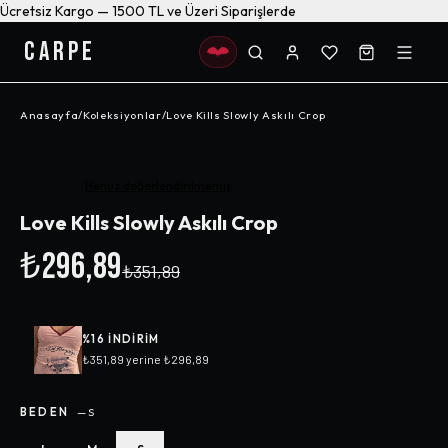
Ücretsiz Kargo — 1500 TL ve Üzeri Siparişlerde
CARPE
Anasayfa
/
Koleksiyonlar
/
Love Kills Slowly Askılı Crop
-%
16
Henüz değerlendirilmemiş
Love Kills Slowly Askılı Crop
₺296,89
₺351,89
%
16
INDIRIM
₺351,89
yerine
₺296,89
BEDEN
—
S