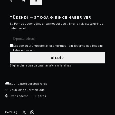
L
M
S
TÜKENDI — STOĞA GIRINCE HABER VER
S / Pembe
seçeneği şu anda mevcut değil. Email bırak, stoğa girince
haber verelim.
Sadece bu ürünün stok bilgilendirmesi için iletişime geçilmesini
kabul ediyorum.
BILDIR
Bilgilendirme dışında pazarlama için kullanılmaz.
🚚
1500 TL üzeri ücretsiz kargo
↩
14 gün içinde ücretsiz iade
🔒
Güvenli ödeme — SSL şifreli
PAYLAŞ: