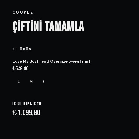
COUPLE
ÇIFTINI TAMAMLA
BU ÜRÜN
Love My Boyfriend Oversize Sweatshirt
₺549,90
L
M
S
İKISI BIRLIKTE
₺1.099,80