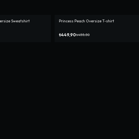
versize Sweatshirt
Princess Peach Oversize T-shirt
-%
10
₺449,90
₺499,90