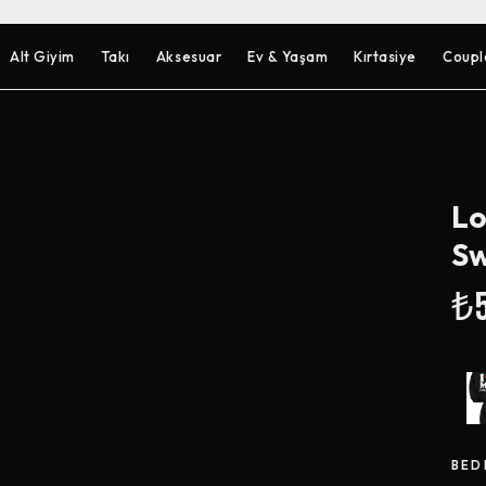
Alt Giyim
Takı
Aksesuar
Ev & Yaşam
Kırtasiye
Coupl
Lo
Sw
₺5
BED