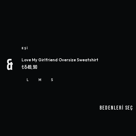
EŞI
&
Love My Girlfriend Oversize Sweatshirt
₺549,90
L
M
S
BEDENLERI SEÇ