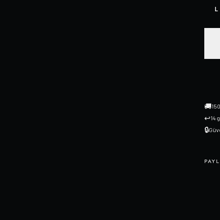
L
🚚
150
↩
14 
🔒
Güve
PAYL