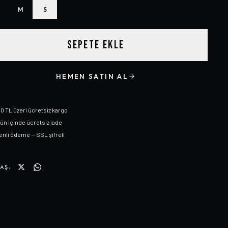
M
S
SEPETE EKLE
HEMEN SATIN AL
0 TL üzeri ücretsiz kargo
gün içinde ücretsiz iade
nli ödeme — SSL şifreli
AŞ: