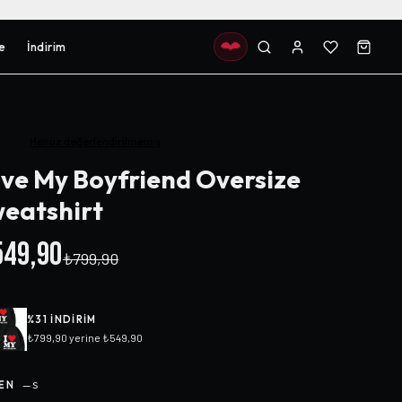
e
İndirim
Henüz değerlendirilmemiş
ve My Boyfriend Oversize
eatshirt
49,90
₺799,90
%
31
INDIRIM
₺799,90
yerine
₺549,90
EN
—
S