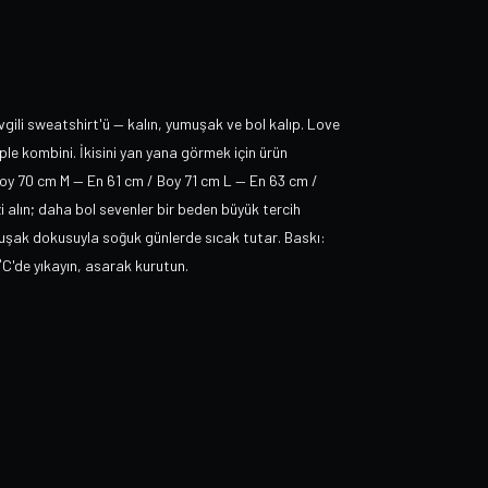
gili sweatshirt'ü — kalın, yumuşak ve bol kalıp. Love
ple kombini. İkisini yan yana görmek için ürün
Boy 70 cm M — En 61 cm / Boy 71 cm L — En 63 cm /
i alın; daha bol sevenler bir beden büyük tercih
muşak dokusuyla soğuk günlerde sıcak tutar. Baskı:
C'de yıkayın, asarak kurutun.