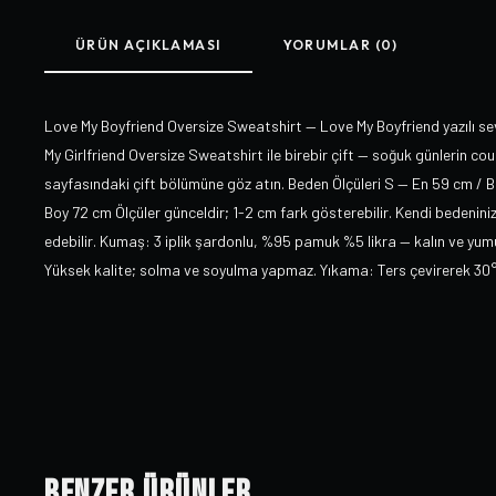
ÜRÜN AÇIKLAMASI
YORUMLAR (0)
Love My Boyfriend Oversize Sweatshirt — Love My Boyfriend yazılı sev
My Girlfriend Oversize Sweatshirt ile birebir çift — soğuk günlerin cou
sayfasındaki çift bölümüne göz atın. Beden Ölçüleri S — En 59 cm / 
Boy 72 cm Ölçüler günceldir; 1-2 cm fark gösterebilir. Kendi bedeniniz
edebilir. Kumaş: 3 iplik şardonlu, %95 pamuk %5 likra — kalın ve yu
Yüksek kalite; solma ve soyulma yapmaz. Yıkama: Ters çevirerek 30°
Benzer Ürünler