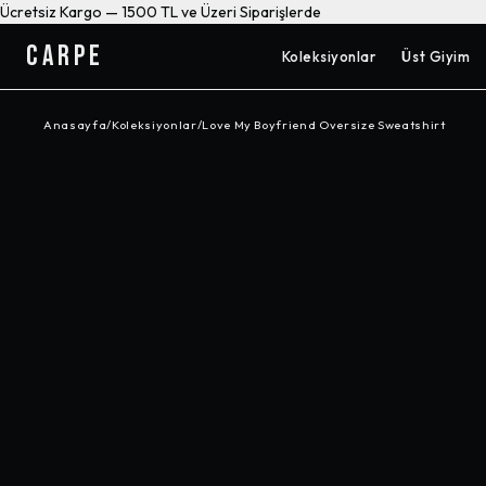
Ücretsiz Kargo — 1500 TL ve Üzeri Siparişlerde
CARPE
Koleksiyonlar
Üst Giyim
Anasayfa
/
Koleksiyonlar
/
Love My Boyfriend Oversize Sweatshirt
-%
31