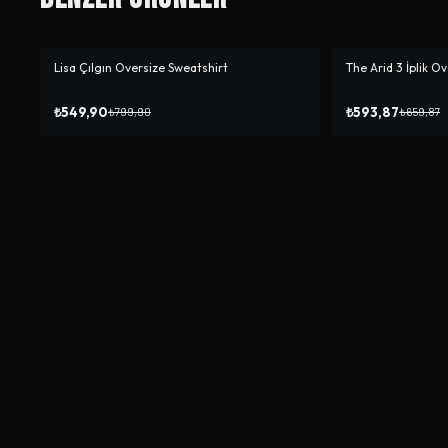
Lisa Çılgın Oversize Sweatshirt
The Arid 3 İplik O
-%
31
-%
10
₺549,90
₺593,87
₺799,90
₺659,87