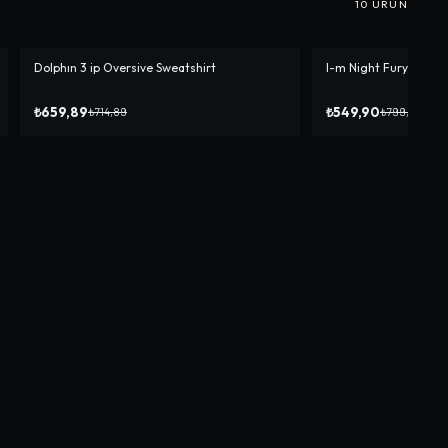
10
ÜRÜN
Dolphın 3 ip Oversive Sweatshirt
I-m Night Fury Overs
-%
8
-%
31
₺659,89
₺549,90
₺714,89
₺799,90