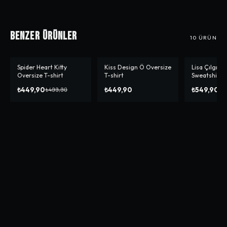
Benzer Ürünler
10
ÜRÜN
Spider Heart Kitty
Kiss Design Ö Oversize
Lisa Çılgın 
-%
10
-%
31
Oversize T-shirt
T-shirt
Sweatshirt
₺449,90
₺449,90
₺549,90
₺499,90
₺7