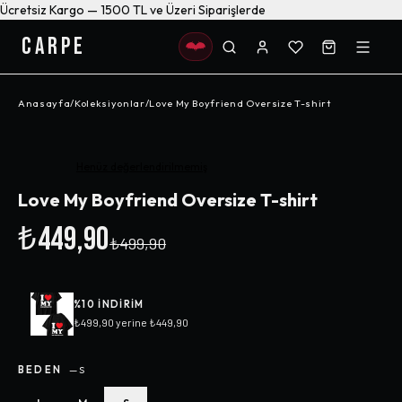
Ücretsiz Kargo — 1500 TL ve Üzeri Siparişlerde
CARPE
Anasayfa
/
Koleksiyonlar
/
Love My Boyfriend Oversize T-shirt
-%
10
Henüz değerlendirilmemiş
Love My Boyfriend Oversize T-shirt
₺449,90
₺499,90
%
10
INDIRIM
₺499,90
yerine
₺449,90
BEDEN
—
S