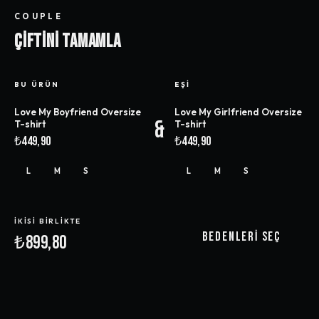
COUPLE
ÇIFTINI TAMAMLA
BU ÜRÜN
EŞI
Love My Boyfriend Oversize
Love My Girlfriend Oversize
&
T-shirt
T-shirt
₺449,90
₺449,90
L
M
S
L
M
S
İKISI BIRLIKTE
BEDENLERI SEÇ
₺899,80