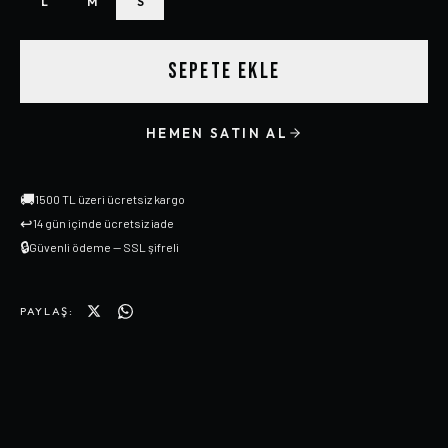
L
M
S
SEPETE EKLE
HEMEN SATIN AL
🚚
1500 TL üzeri ücretsiz kargo
↩
14 gün içinde ücretsiz iade
🔒
Güvenli ödeme — SSL şifreli
PAYLAŞ: