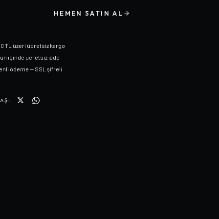
HEMEN SATIN AL
0 TL üzeri ücretsiz kargo
gün içinde ücretsiz iade
nli ödeme — SSL şifreli
AŞ: