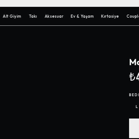
Alt Giyim
Takı
Aksesuar
Ev & Yaşam
Kırtasiye
Coupl
Ma
₺4
BED
L