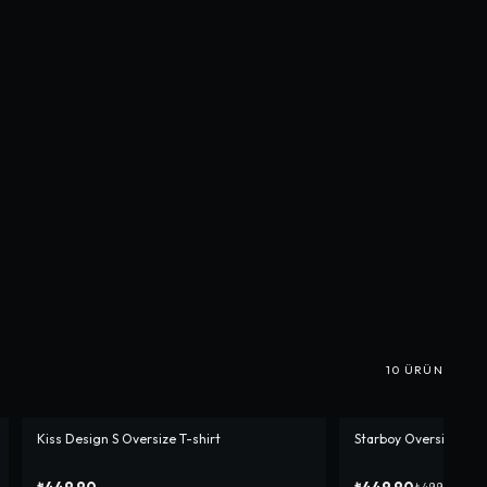
10
ÜRÜN
Kiss Design S Oversize T-shirt
Starboy Oversize T-sh
-%
10
₺449,90
₺449,90
₺499,90