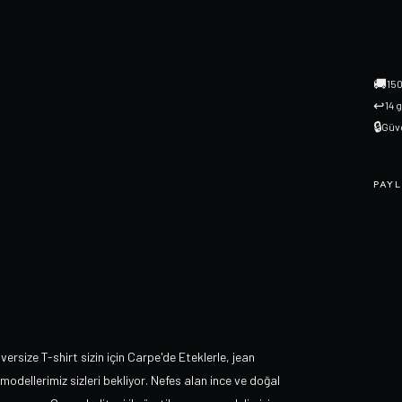
🚚
150
↩
14 
🔒
Güve
PAYL
versize T-shirt sizin için Carpe'de Eteklerle, jean
modellerimiz sizleri bekliyor. Nefes alan ince ve doğal