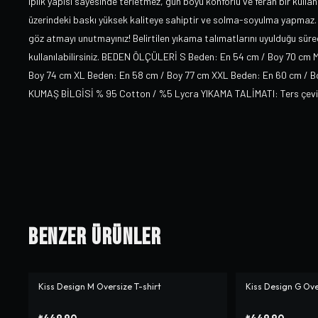
iplik yapısı sayesinde terletmez, gün boyu konforlu ve ferah bir kullan
üzerindeki baskı yüksek kaliteye sahiptir ve solma-soyulma yapmaz. 
göz atmayı unutmayınız! Belirtilen yıkama talımatlarını uyulduğu sürec
kullanılabilirsiniz. BEDEN ÖLÇÜLERİ S Beden: En 54 cm / Boy 70 cm 
Boy 74 cm XL Beden: En 58 cm / Boy 77 cm XXL Beden: En 60 cm / Boy 7
KUMAŞ BİLGİSİ % 95 Cotton / %5 Lycra YIKAMA TALİMATI: Ters çevirer
Benzer Ürünler
Kiss Design M Oversize T-shirt
Kiss Design G Ove
₺449,90
₺449,90