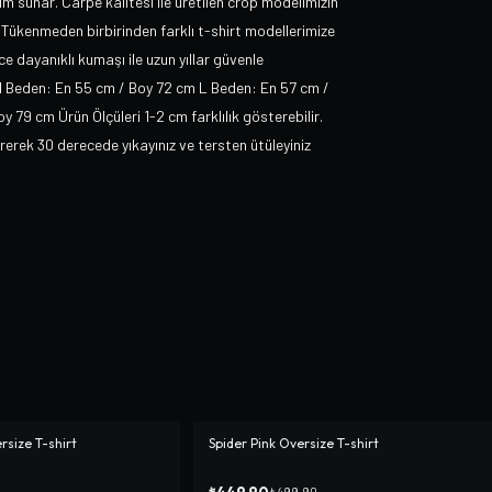
ım sunar. Carpe kalitesi ile üretilen crop modelimizin
Tükenmeden birbirinden farklı t-shirt modellerimize
e dayanıklı kumaşı ile uzun yıllar güvenle
M Beden: En 55 cm / Boy 72 cm L Beden: En 57 cm /
9 cm Ürün Ölçüleri 1-2 cm farklılık gösterebilir.
ek 30 derecede yıkayınız ve tersten ütüleyiniz
rsize T-shirt
Spider Pink Oversize T-shirt
-%
10
₺449,90
₺499,90