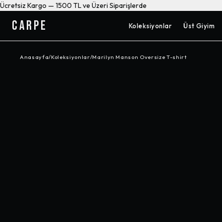
Ücretsiz Kargo — 1500 TL ve Üzeri Siparişlerde
CARPE
Koleksiyonlar
Üst Giyim
Anasayfa
/
Koleksiyonlar
/
Marilyn Manson Oversize T-shirt