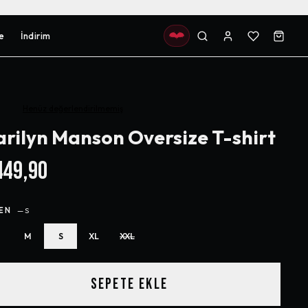
e
İndirim
Henüz değerlendirilmemiş
rilyn Manson Oversize T-shirt
49,90
EN
—
S
M
S
XL
XXL
SEPETE EKLE