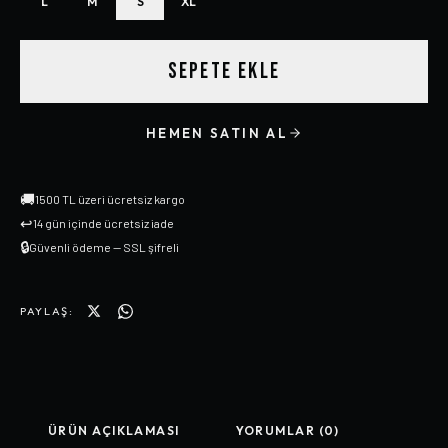
L
M
S
XL
SEPETE EKLE
HEMEN SATIN AL
🚚
1500 TL üzeri ücretsiz kargo
↩
14 gün içinde ücretsiz iade
🔒
Güvenli ödeme — SSL şifreli
PAYLAŞ:
ÜRÜN AÇIKLAMASI
YORUMLAR (0)