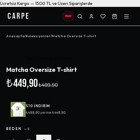
Ücretsiz Kargo — 1500 TL ve Üzeri Siparişlerde
CARPE
Anasayfa
/
Koleksiyonlar
/
Matcha Oversize T-shirt
-%
10
Henüz değerlendirilmemiş
Matcha Oversize T-shirt
₺449,90
₺499,90
%
10
INDIRIM
₺499,90
yerine
₺449,90
BEDEN
—
S