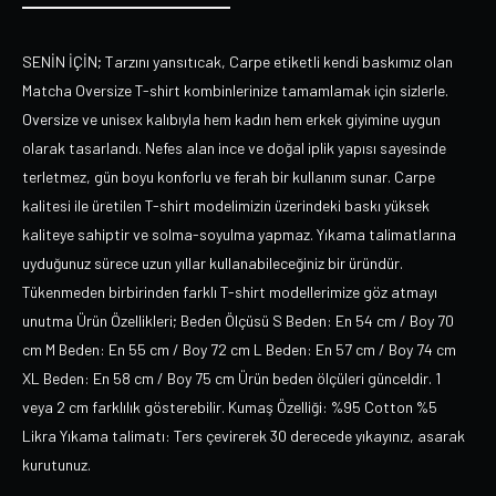
SENİN İÇİN; Tarzını yansıtıcak, Carpe etiketli kendi baskımız olan
Matcha Oversize T-shirt kombinlerinize tamamlamak için sizlerle.
Oversize ve unisex kalıbıyla hem kadın hem erkek giyimine uygun
olarak tasarlandı. Nefes alan ince ve doğal iplik yapısı sayesinde
terletmez, gün boyu konforlu ve ferah bir kullanım sunar. Carpe
kalitesi ile üretilen T-shirt modelimizin üzerindeki baskı yüksek
kaliteye sahiptir ve solma-soyulma yapmaz. Yıkama talimatlarına
uyduğunuz sürece uzun yıllar kullanabileceğiniz bir üründür.
Tükenmeden birbirinden farklı T-shirt modellerimize göz atmayı
unutma Ürün Özellikleri; Beden Ölçüsü S Beden: En 54 cm / Boy 70
cm M Beden: En 55 cm / Boy 72 cm L Beden: En 57 cm / Boy 74 cm
XL Beden: En 58 cm / Boy 75 cm Ürün beden ölçüleri günceldir. 1
veya 2 cm farklılık gösterebilir. Kumaş Özelliği: %95 Cotton %5
Likra Yıkama talimatı: Ters çevirerek 30 derecede yıkayınız, asarak
kurutunuz.