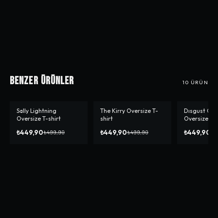
Benzer Ürünler
10
ÜRÜN
Sally Lightning
The Kirry Oversize T-
Dısgust Gre
-%
10
-%
10
-%
10
Oversize T-shirt
shirt
Oversize T-s
₺449,90
₺449,90
₺449,90
₺499,90
₺499,90
₺4