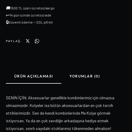
🚚
1500 TL üzeri ücretsiz kargo
↩
14 gün içinde ücretsiz iade
🔒
Güvenli ödeme — SSL şifreli
PAYLAŞ:
ÜRÜN AÇIKLAMASI
YORUMLAR (0)
SENİN İÇİN; Aksesuarlar genellikle kombinlerimiz için olmazsa
olmazımızdır. Kolyeler ise bütün aksesuarlardan en çok tercih
ettiklerimizdir. Sen de kendi kombinlerinde Me Kolye görmek
istiyorsan, Ya da en çok sevdiğin arkadaşına hediye etmek
istiyorsan, sınırlı sayıdaki stoklarımız tükenmeden almalısın!