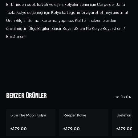
Birbirinden cool, havalı ve eşsiz kolyeler senin için Carpe'de! Daha
fazla Kolye seçeneği için Kolye kategorimizi ziyaret etmeyi unutma!
Ürün Bilgisi Solma, kararma yapmaz. Kaliteli malzemelerden
üretilmiştir. Ölçü Bilgileri Zincir Boyu: 32 cm Me Kolye Boyu: 3 cm /
En: 3,5 cm
Benzer Ürünler
10
ÜRÜN
Blue The Moon Kolye
Reaper Kolye
Skeleton Fin
₺179,00
₺179,00
₺179,00