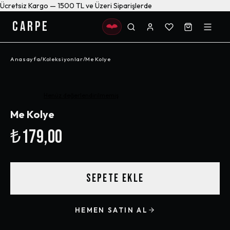
Ücretsiz Kargo — 1500 TL ve Üzeri Siparişlerde
CARPE
Anasayfa
/
Koleksiyonlar
/
Me Kolye
Henüz değerlendirilmemiş
Me Kolye
₺179,00
SEPETE EKLE
HEMEN SATIN AL