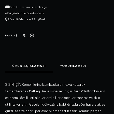
🚚
1500 TL üzeri ücretsiz kargo
↩
14 gün içinde ücretsiz iade
🔒
Güvenli ödeme — SSL şifreli
PAYLAŞ:
ÜRÜN AÇIKLAMASI
YORUMLAR (0)
SİZİN İÇİN Kombinlerine bambaşka bir hava katarak
tamamlayacak Melting Smile Küpe senin için Carpe'de Kombinlerin
en önemli özellikleri aksuarlardır. Her aksesuar tarzınızı ve sizin
stilinizi yansıtır. Geceleri gökyüzüne baktığınızda eğer hava açık ve
güzel ise size doğru parlayan yıldızlar artık senin kombin parçan