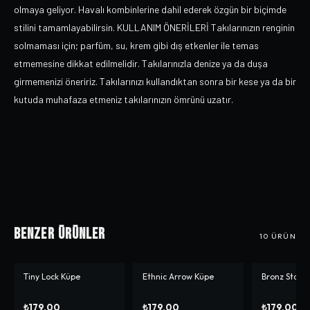
olmaya geliyor. Havalı kombinlerine dahil ederek özgün bir biçimde
stilini tamamlayabilirsin. KULLANIM ÖNERİLERİ Takılarınızın renginin
solmaması için; parfüm, su, krem gibi dış etkenler ile temas
etmemesine dikkat edilmelidir. Takılarınızla denize ya da duşa
girmemenizi öneririz. Takılarınızı kullandıktan sonra bir kese ya da bir
kutuda muhafaza etmeniz takılarınızın ömrünü uzatır.
Benzer Ürünler
10
ÜRÜN
Tiny Lock Küpe
Ethnic Arrow Küpe
Bronz Star 
₺179,00
₺179,00
₺179,00