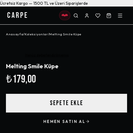
Ücretsiz Kargo — 1500 TL ve Üzeri Siparişlerde
CARPE
Anasayfa
/
Koleksiyonlar
/
Melting Smile Küpe
Henüz değerlendirilmemiş
Melting Smile Küpe
₺179,00
SEPETE EKLE
HEMEN SATIN AL