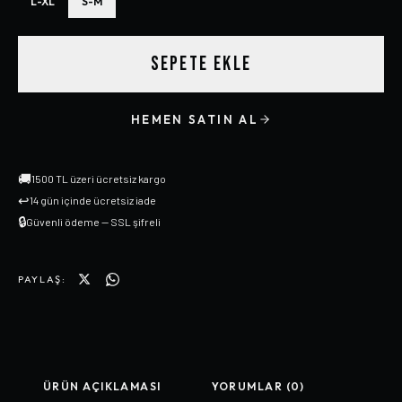
L-XL
S-M
SEPETE EKLE
HEMEN SATIN AL
🚚
1500 TL üzeri ücretsiz kargo
↩
14 gün içinde ücretsiz iade
🔒
Güvenli ödeme — SSL şifreli
PAYLAŞ:
ÜRÜN AÇIKLAMASI
YORUMLAR (0)