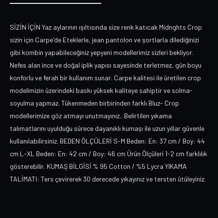
SİZİN İÇİN Yaz aylarının ışıltısında size renk katıcak Midnghts Crop
sizin için Carpe'de Eteklerle, jean pantolon ve şortlarla dilediğinizi
gibi kombin yapabileceğiniz yepyeni modellerimiz sizleri bekliyor.
Nefes alan ince ve doğal iplik yapısı sayesinde terletmez, gün boyu
konforlu ve ferah bir kullanım sunar. Carpe kalitesi ile üretilen crop
modelimizin üzerindeki baskı yüksek kaliteye sahiptir ve solma-
soyulma yapmaz. Tükenmeden birbirinden farklı Bluz- Crop
modellerimize göz atmayı unutmayınız.. Belirtilen yıkama
talımatlarını uyulduğu sürece dayanıklı kumaşı ile uzun yıllar güvenle
kullanılabilirsiniz. BEDEN ÖLÇÜLERİ S-M Beden: En: 37 cm / Boy: 44
cm L-XL Beden: En: 42 cm / Boy: 46 cm Ürün Ölçüleri 1-2 cm farklılık
gösterebilir. KUMAŞ BİLGİSİ % 95 Cotton / %5 Lycra YIKAMA
TALİMATI: Ters çevirerek 30 derecede yıkayınız ve tersten ütüleyiniz.