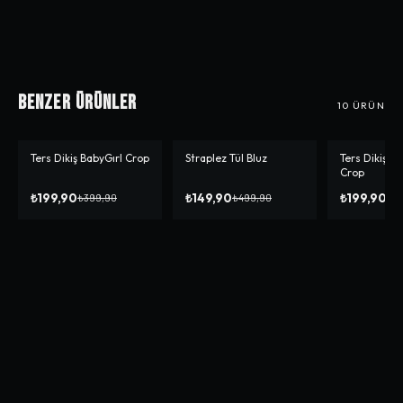
Benzer Ürünler
10
ÜRÜN
Ters Dikiş BabyGırl Crop
Straplez Tül Bluz
Ters Dikiş H
-%
50
-%
70
-%
50
Crop
₺199,90
₺149,90
₺199,90
₺399,90
₺499,90
₺3