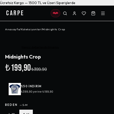
Ücretsiz Kargo — 1500 TL ve Üzeri Siparişlerde
CARPE
Anasayfa
/
Koleksiyonlar
/
Midnights Crop
-%
50
Henüz değerlendirilmemiş
Midnights Crop
₺199,90
₺399,90
%
50
INDIRIM
₺399,90
yerine
₺199,90
BEDEN
—
S-M