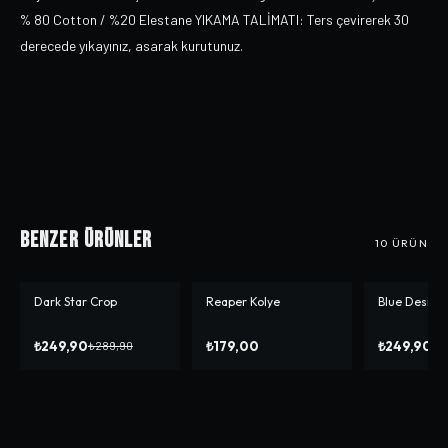
% 80 Cotton / %20 Elestane YIKAMA TALİMATI: Ters çevirerek 30
derecede yıkayınız, asarak kurutunuz.
Benzer Ürünler
10
ÜRÜN
Dark Star Crop
Reaper Kolye
Blue Design
-%
14
-%
14
₺249,90
₺179,00
₺249,90
₺289,90
₺2