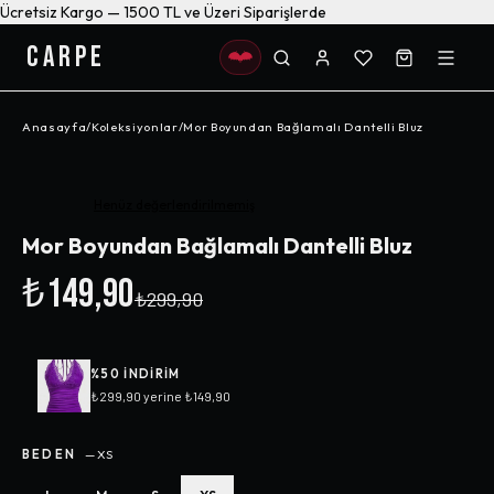
Ücretsiz Kargo — 1500 TL ve Üzeri Siparişlerde
CARPE
Anasayfa
/
Koleksiyonlar
/
Mor Boyundan Bağlamalı Dantelli Bluz
-%
50
Henüz değerlendirilmemiş
Mor Boyundan Bağlamalı Dantelli Bluz
₺149,90
₺299,90
%
50
INDIRIM
₺299,90
yerine
₺149,90
BEDEN
—
XS