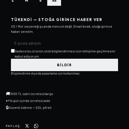
L
M
S
XS
TÜKENDI — STOĞA GIRINCE HABER VER
XS / Mor
seçeneği şu anda mevcut değil. Email bırak, stoğa girince
haber verelim.
Sadece bu ürünün stok bilgilendirmesi için iletişime geçilmesini
kabul ediyorum.
BILDIR
Bilgilendirme dışında pazarlama için kullanılmaz.
🚚
1500 TL üzeri ücretsiz kargo
↩
14 gün içinde ücretsiz iade
🔒
Güvenli ödeme — SSL şifreli
PAYLAŞ: