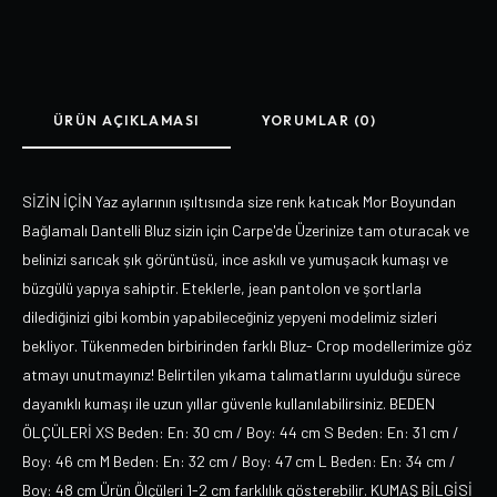
ÜRÜN AÇIKLAMASI
YORUMLAR (0)
SİZİN İÇİN Yaz aylarının ışıltısında size renk katıcak Mor Boyundan
Bağlamalı Dantelli Bluz sizin için Carpe'de Üzerinize tam oturacak ve
belinizi sarıcak şık görüntüsü, ince askılı ve yumuşacık kumaşı ve
büzgülü yapıya sahiptir. Eteklerle, jean pantolon ve şortlarla
dilediğinizi gibi kombin yapabileceğiniz yepyeni modelimiz sizleri
bekliyor. Tükenmeden birbirinden farklı Bluz- Crop modellerimize göz
atmayı unutmayınız! Belirtilen yıkama talımatlarını uyulduğu sürece
dayanıklı kumaşı ile uzun yıllar güvenle kullanılabilirsiniz. BEDEN
ÖLÇÜLERİ XS Beden: En: 30 cm / Boy: 44 cm S Beden: En: 31 cm /
Boy: 46 cm M Beden: En: 32 cm / Boy: 47 cm L Beden: En: 34 cm /
Boy: 48 cm Ürün Ölçüleri 1-2 cm farklılık gösterebilir. KUMAŞ BİLGİSİ