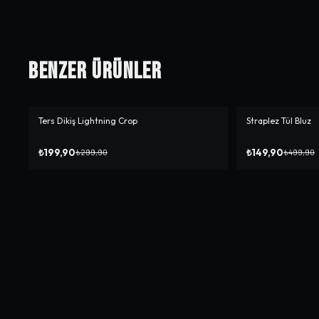
Benzer Ürünler
Ters Dikiş Lightning Crop
Straplez Tül Bluz
-%
33
-%
70
₺199,90
₺149,90
₺299,90
₺499,90