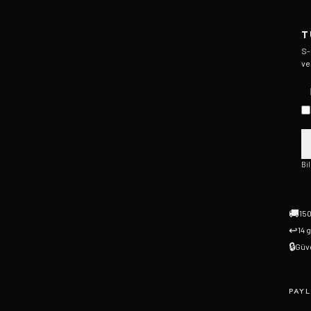
T
S-
ve
Bi
🚚
150
↩
14 
🔒
Güve
PAYL