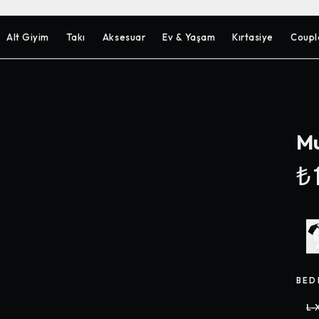
Alt Giyim
Takı
Aksesuar
Ev & Yaşam
Kırtasiye
Coupl
Mu
₺1
BED
L-