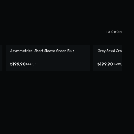
10
ÜRÜN
Asymmetrical Short Sleeve Green Bluz
Grey Sexsi Crop
-%
56
-%
50
₺199,90
₺199,90
₺449,90
₺399,90