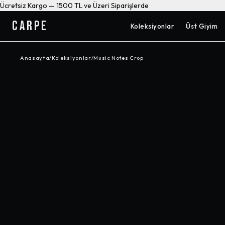
Ücretsiz Kargo — 1500 TL ve Üzeri Siparişlerde
CARPE
Koleksiyonlar
Üst Giyim
Anasayfa
/
Koleksiyonlar
/
Music Notes Crop
-%
50