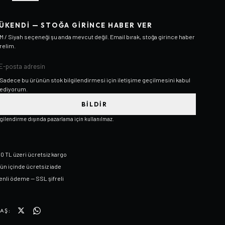
ÜKENDI — STOĞA GIRINCE HABER VER
M / Siyah
seçeneği şu anda mevcut değil. Email bırak, stoğa girince haber
relim.
Sadece bu ürünün stok bilgilendirmesi için iletişime geçilmesini kabul
ediyorum.
BILDIR
lgilendirme dışında pazarlama için kullanılmaz.
0 TL üzeri ücretsiz kargo
gün içinde ücretsiz iade
nli ödeme — SSL şifreli
AŞ: