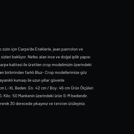
p sizin için Carpe'de Eteklerle, jean pantolon ve
sizleri bekliyor. Nefes alan ince ve doğal iplik yapısı
rpe kalitesi ile üretilen crop modelimizin üzerindeki
 birbirinden farklı Bluz- Crop modellerimize göz
yanıklı kumaşı ile uzun yıllar güvenle
 cm L-XL Beden: En: 42 cm / Boy: 46 cm Ürün Ölçüleri
70, Kilo: 50 Mankenin üzerindeki ürün S-M bedendir.
ek 30 derecede yıkayınız ve tersten ütüleyiniz.