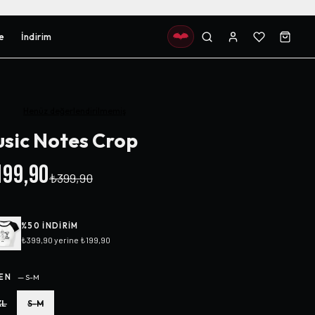
e
İndirim
Henüz değerlendirilmemiş
sic Notes Crop
99,90
₺399,90
%
50
INDIRIM
₺399,90
yerine
₺199,90
EN
—
S-M
XL
S-M