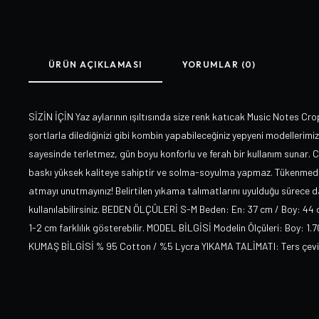
ÜRÜN AÇIKLAMASI
YORUMLAR (0)
SİZİN İÇİN Yaz aylarının ışıltısında size renk katıcak Music Notes Cro
şortlarla dilediğinizi gibi kombin yapabileceğiniz yepyeni modellerimiz 
sayesinde terletmez, gün boyu konforlu ve ferah bir kullanım sunar. Ca
baskı yüksek kaliteye sahiptir ve solma-soyulma yapmaz. Tükenmeden
atmayı unutmayınız! Belirtilen yıkama talımatlarını uyulduğu sürece da
kullanılabilirsiniz. BEDEN ÖLÇÜLERİ S-M Beden: En: 37 cm / Boy: 44
1-2 cm farklılık gösterebilir. MODEL BİLGİSİ Modelin Ölçüleri: Boy: 1.
KUMAŞ BİLGİSİ % 95 Cotton / %5 Lycra YIKAMA TALİMATI: Ters çevirer