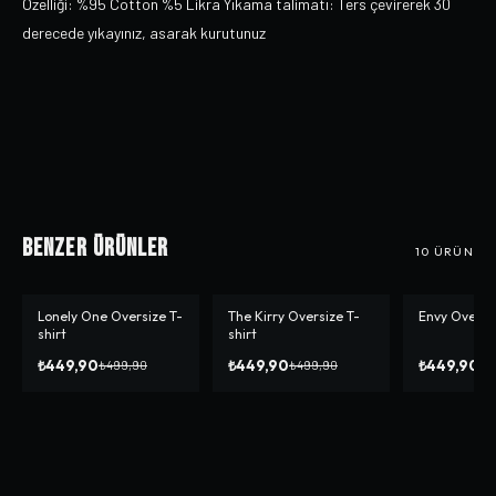
Özelliği: %95 Cotton %5 Likra Yıkama talimatı: Ters çevirerek 30
derecede yıkayınız, asarak kurutunuz
Benzer Ürünler
10
ÜRÜN
Lonely One Oversize T-
The Kirry Oversize T-
Envy Oversiz
-%
10
-%
10
-%
10
shirt
shirt
₺449,90
₺449,90
₺449,90
₺499,90
₺499,90
₺4