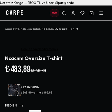
Ücretsiz Kargo — 1500 TL ve Üzeri Siparişlerde
CARPE
Anasayfa
/
Koleksiyonlar
/
Ncacnm Oversize T-shirt
-%
12
Henüz değerlendirilmemiş
Ncacnm Oversize T-shirt
₺483,89
₺549,89
%
12
INDIRIM
₺549,89
yerine
₺483,89
BEDEN
—
S