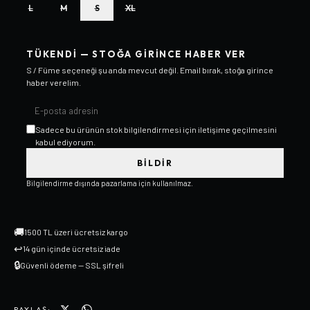
L
M
S
XL
TÜKENDI — STOĞA GIRINCE HABER VER
S / Füme
seçeneği şu anda mevcut değil. Email bırak, stoğa girince
haber verelim.
Sadece bu ürünün stok bilgilendirmesi için iletişime geçilmesini
kabul ediyorum.
BILDIR
Bilgilendirme dışında pazarlama için kullanılmaz.
🚚
1500 TL üzeri ücretsiz kargo
↩
14 gün içinde ücretsiz iade
🔒
Güvenli ödeme — SSL şifreli
PAYLAŞ: