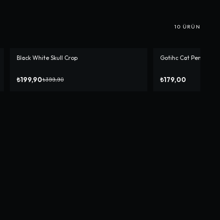
10
ÜRÜN
Black White Skull Crop
Gotihc Cat Pentagra
-%
50
₺199,90
₺179,00
₺399,90