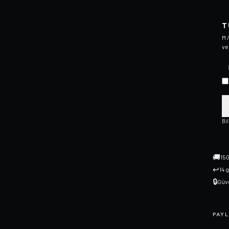
T
M 
ve
Bi
🚚
150
↩
14 
🔒
Güve
PAYL