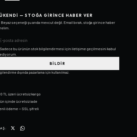
ÜKENDI — STOĞA GIRINCE HABER VER
/ Beyaz
seçeneği şu anda mevcut değil. Email bırak, stoğa girince haber
relim.
Sadece bu ürünün stok bilgilendirmesi için iletişime geçilmesini kabul
ediyorum.
BILDIR
lgilendirme dışında pazarlama için kullanılmaz.
0 TL üzeri ücretsiz kargo
gün içinde ücretsiz iade
nli ödeme — SSL şifreli
AŞ: