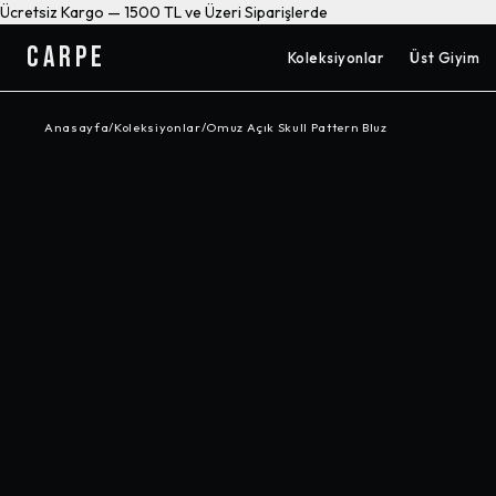
Ücretsiz Kargo — 1500 TL ve Üzeri Siparişlerde
CARPE
Koleksiyonlar
Üst Giyim
Anasayfa
/
Koleksiyonlar
/
Omuz Açık Skull Pattern Bluz
-%
20