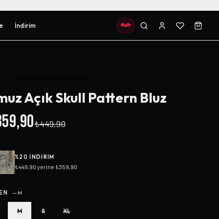
e
İndirim
Henüz değerlendirilmemiş
uz Açık Skull Pattern Bluz
59,90
₺449,90
%
20
INDIRIM
₺449,90
yerine
₺359,90
EN
—
M
M
S
XL