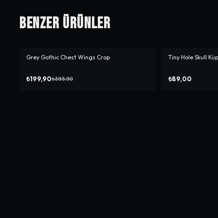
Benzer Ürünler
Grey Gothic Chest Wings Crop
Tiny Hole Skull Kü
-%
50
₺199,90
₺89,00
₺399,90