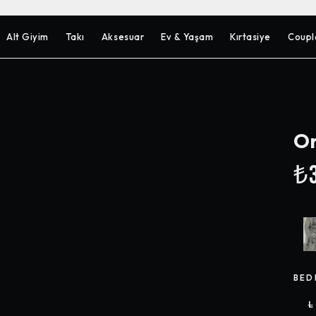
Alt Giyim
Takı
Aksesuar
Ev & Yaşam
Kırtasiye
Coupl
Om
₺3
BED
L