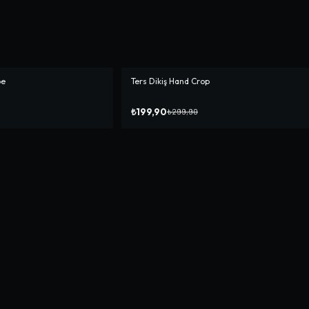
pe
Ters Dikiş Hand Crop
-%
33
₺199,90
₺299,90