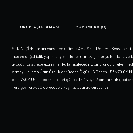
ÜRÜN AÇIKLAMASI
YORUMLAR (0)
SENİN İÇİN; Tarzını yansıtıcak, Omuz Açık Skull Pattern Sweatshirt 
ince ve doğal iplik yapısı sayesinde terletmez, gün boyu konforlu ve 
uyduğunuz sürece uzun yıllar kullanabileceğiniz bir üründür. Tükenme
atmayı unutma Ürün Özellikleri; Beden Ölçüsü S Beden : 53 x70 CM M
59 x 76CM Ürün beden ölçüleri günceldir. 1 veya 2 cm farklılık göste
Ters çevirerek 30 derecede yıkayınız, asarak kurutunuz