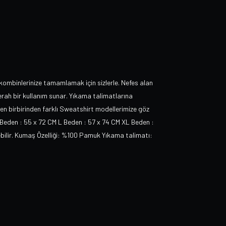
kombinlerinize tamamlamak için sizlerle. Nefes alan
ferah bir kullanım sunar. Yıkama talimatlarına
den birbirinden farklı Sweatshirt modellerimize göz
 Beden : 55 x 72 CM L Beden : 57 x 74 CM XL Beden :
rebilir. Kumaş Özelliği: %100 Pamuk Yıkama talimatı: