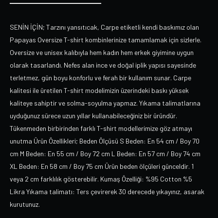
SENİN İÇİN; Tarzını yansıtıcak, Carpe etiketli kendi baskımız olan
Papayas Oversize T-shirt kombinlerinize tamamlamak için sizlerle.
Oversize ve unisex kalıbıyla hem kadın hem erkek giyimine uygun
olarak tasarlandı. Nefes alan ince ve doğal iplik yapısı sayesinde
terletmez, gün boyu konforlu ve ferah bir kullanım sunar. Carpe
kalitesi ile üretilen T-shirt modelimizin üzerindeki baskı yüksek
kaliteye sahiptir ve solma-soyulma yapmaz. Yıkama talimatlarına
uyduğunuz sürece uzun yıllar kullanabileceğiniz bir üründür.
Tükenmeden birbirinden farklı T-shirt modellerimize göz atmayı
unutma Ürün Özellikleri; Beden Ölçüsü S Beden: En 54 cm / Boy 70
cm M Beden: En 55 cm / Boy 72 cm L Beden: En 57 cm / Boy 74 cm
XL Beden: En 58 cm / Boy 75 cm Ürün beden ölçüleri günceldir. 1
veya 2 cm farklılık gösterebilir. Kumaş Özelliği: %95 Cotton %5
Likra Yıkama talimatı: Ters çevirerek 30 derecede yıkayınız, asarak
kurutunuz.