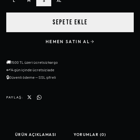
L
M
S
XL
SEPETE EKLE
HEMEN SATIN AL
🚚
1500 TL üzeri ücretsiz kargo
↩
14 gün içinde ücretsiz iade
🔒
Güvenli ödeme — SSL şifreli
PAYLAŞ:
ÜRÜN AÇIKLAMASI
YORUMLAR (0)