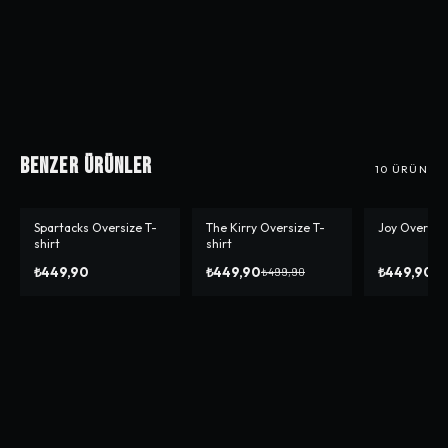
Benzer Ürünler
10
ÜRÜN
Spartacks Oversize T-
The Kirry Oversize T-
Joy Oversize
-%
10
-%
10
shirt
shirt
₺449,90
₺449,90
₺449,90
₺499,90
₺4