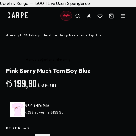
Ücretsiz Kargo — 1500 TL ve Üzeri Siparişlerde
CARPE
Anasayfa
/
Koleksiyonlar
/
Pink Berry Much Tam Boy Bluz
-%
50
Henüz değerlendirilmemiş
Pink Berry Much Tam Boy Bluz
₺199,90
₺399,90
%
50
INDIRIM
₺399,90
yerine
₺199,90
BEDEN
—
S