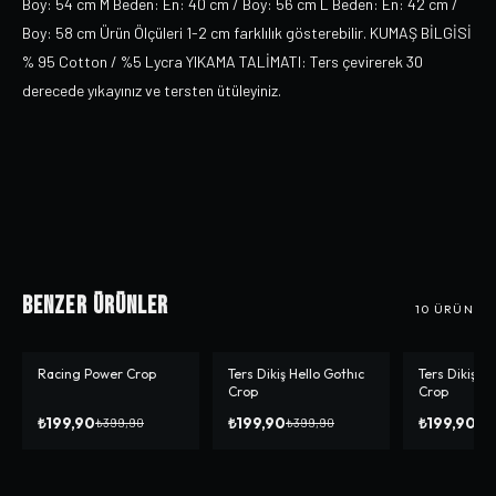
Boy: 54 cm M Beden: En: 40 cm / Boy: 56 cm L Beden: En: 42 cm /
Boy: 58 cm Ürün Ölçüleri 1-2 cm farklılık gösterebilir. KUMAŞ BİLGİSİ
% 95 Cotton / %5 Lycra YIKAMA TALİMATI: Ters çevirerek 30
derecede yıkayınız ve tersten ütüleyiniz.
Benzer Ürünler
10
ÜRÜN
Racing Power Crop
Ters Dikiş Hello Gothıc
Ters Dikiş L
-%
50
-%
50
-%
33
Crop
Crop
₺199,90
₺199,90
₺199,90
₺399,90
₺399,90
₺2