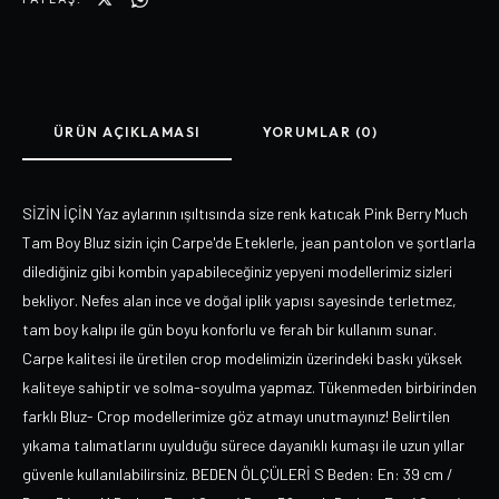
ÜRÜN AÇIKLAMASI
YORUMLAR (0)
SİZİN İÇİN Yaz aylarının ışıltısında size renk katıcak Pink Berry Much
Tam Boy Bluz sizin için Carpe'de Eteklerle, jean pantolon ve şortlarla
dilediğiniz gibi kombin yapabileceğiniz yepyeni modellerimiz sizleri
bekliyor. Nefes alan ince ve doğal iplik yapısı sayesinde terletmez,
tam boy kalıpı ile gün boyu konforlu ve ferah bir kullanım sunar.
Carpe kalitesi ile üretilen crop modelimizin üzerindeki baskı yüksek
kaliteye sahiptir ve solma-soyulma yapmaz. Tükenmeden birbirinden
farklı Bluz- Crop modellerimize göz atmayı unutmayınız! Belirtilen
yıkama talımatlarını uyulduğu sürece dayanıklı kumaşı ile uzun yıllar
güvenle kullanılabilirsiniz. BEDEN ÖLÇÜLERİ S Beden: En: 39 cm /