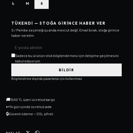
L
M
S
TÜKENDI — STOĞA GIRINCE HABER VER
S / Pembe
seçeneği şu anda mevcut değil. Email bırak, stoğa girince
haber verelim.
Sadece bu ürünün stok bilgilendirmesi için iletişime geçilmesini
kabul ediyorum.
BILDIR
Bilgilendirme dışında pazarlama için kullanılmaz.
🚚
1500 TL üzeri ücretsiz kargo
↩
14 gün içinde ücretsiz iade
🔒
Güvenli ödeme — SSL şifreli
PAYLAŞ: