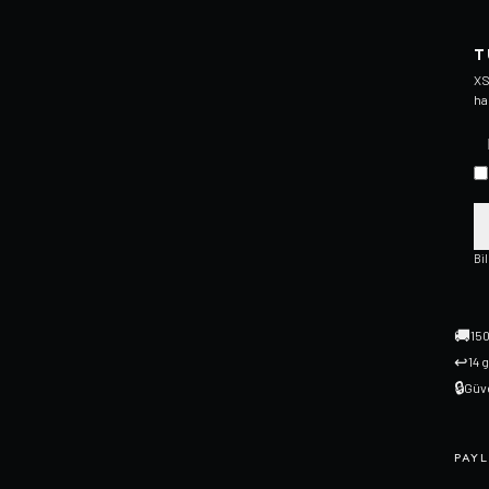
T
XS
ha
Bi
🚚
150
↩
14 
🔒
Güve
PAYL