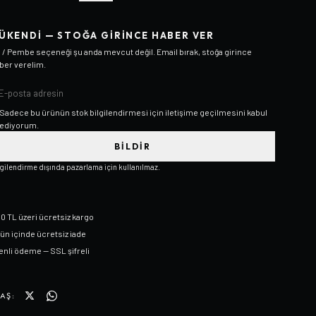
ÜKENDI — STOĞA GIRINCE HABER VER
 / Pembe
seçeneği şu anda mevcut değil. Email bırak, stoğa girince
ber verelim.
Sadece bu ürünün stok bilgilendirmesi için iletişime geçilmesini kabul
ediyorum.
BILDIR
lgilendirme dışında pazarlama için kullanılmaz.
0 TL üzeri ücretsiz kargo
gün içinde ücretsiz iade
nli ödeme — SSL şifreli
AŞ: