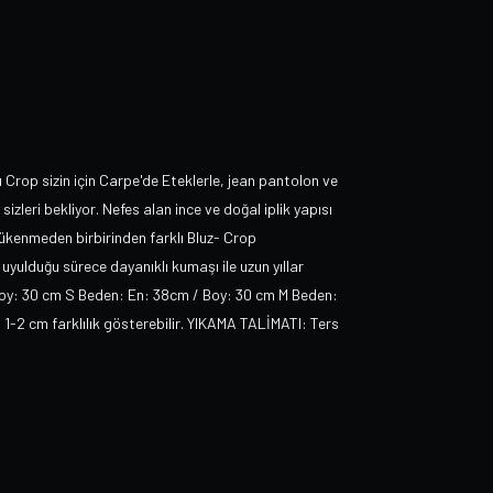
lı Crop sizin için Carpe'de Eteklerle, jean pantolon ve
sizleri bekliyor. Nefes alan ince ve doğal iplik yapısı
Tükenmeden birbirinden farklı Bluz- Crop
uyulduğu sürece dayanıklı kumaşı ile uzun yıllar
Boy: 30 cm S Beden: En: 38cm / Boy: 30 cm M Beden:
 1-2 cm farklılık gösterebilir. YIKAMA TALİMATI: Ters