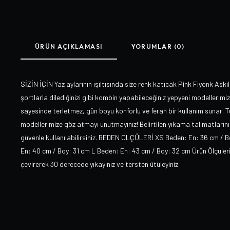
ÜRÜN AÇIKLAMASI
YORUMLAR (0)
SİZİN İÇİN Yaz aylarının ışıltısında size renk katıcak Pink Fiyonk Askı
şortlarla dilediğinizi gibi kombin yapabileceğiniz yepyeni modellerimiz 
sayesinde terletmez, gün boyu konforlu ve ferah bir kullanım sunar. 
modellerimize göz atmayı unutmayınız! Belirtilen yıkama talımatlarını 
güvenle kullanılabilirsiniz. BEDEN ÖLÇÜLERİ XS Beden: En: 36 cm / 
En: 40 cm / Boy: 31 cm L Beden: En: 43 cm / Boy: 32 cm Ürün Ölçüleri
çevirerek 30 derecede yıkayınız ve tersten ütüleyiniz.