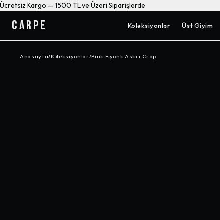
Ücretsiz Kargo — 1500 TL ve Üzeri Siparişlerde
CARPE
Koleksiyonlar
Üst Giyim
Anasayfa
/
Koleksiyonlar
/
Pink Fiyonk Askılı Crop
-%
38