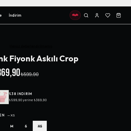
e
İndirim
Henüz değerlendirilmemiş
nk Fiyonk Askılı Crop
69,90
₺599,90
%
38
INDIRIM
₺599,90
yerine
₺369,90
EN
—
XS
M
S
XS