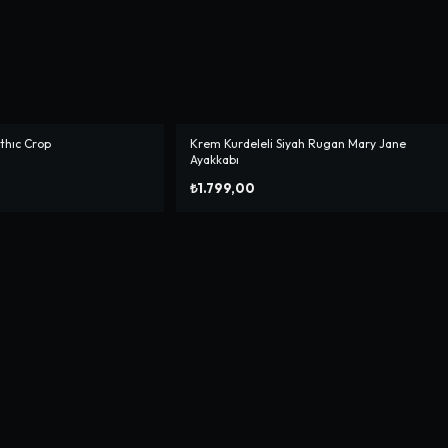
othıc Crop
Krem Kurdeleli Siyah Rugan Mary Jane
Ayakkabı
₺1.799,00