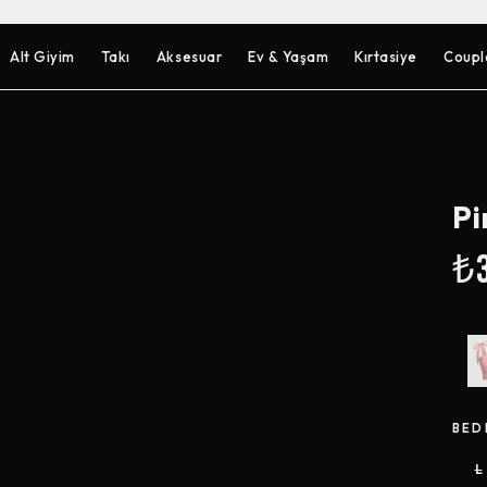
Alt Giyim
Takı
Aksesuar
Ev & Yaşam
Kırtasiye
Coupl
Pi
₺3
BED
L