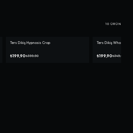
10
ÜRÜN
Ters Dikiş Hypnosis Crop
Ters Dikiş Who I Am C
-%
50
-%
43
₺199,90
₺199,90
₺399,90
₺349,90