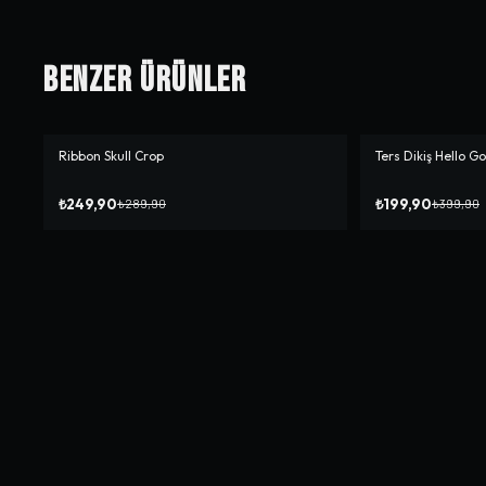
Benzer Ürünler
Ribbon Skull Crop
Ters Dikiş Hello G
-%
14
-%
50
₺249,90
₺199,90
₺289,90
₺399,90