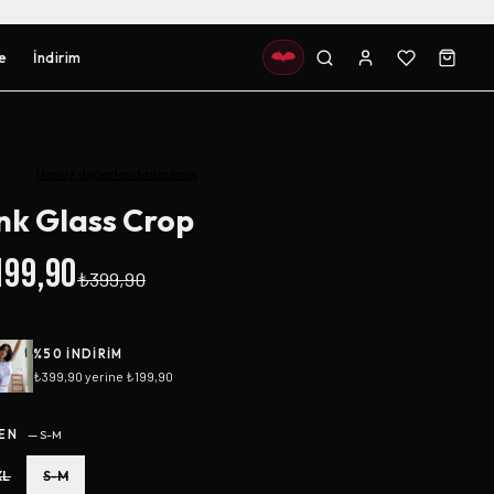
e
İndirim
Henüz değerlendirilmemiş
nk Glass Crop
99,90
₺399,90
%
50
INDIRIM
₺399,90
yerine
₺199,90
EN
—
S-M
XL
S-M