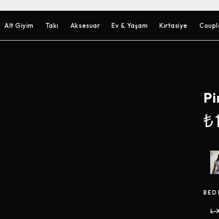
Alt Giyim
Takı
Aksesuar
Ev & Yaşam
Kırtasiye
Coupl
Pi
₺1
BED
L-