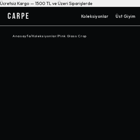
Ücretsiz Kargo — 1500 TL ve Üzeri Siparişlerde
CARPE
Koleksiyonlar
Üst Giyim
Anasayfa
/
Koleksiyonlar
/
Pink Glass Crop
-%
50