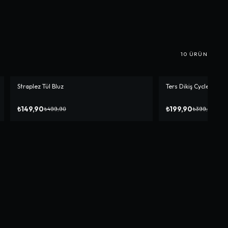
10
ÜRÜN
Straplez Tül Bluz
Ters Dikiş Cycle Crop
-%
70
-%
50
₺149,90
₺199,90
₺499,90
₺399,90