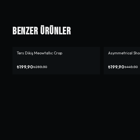
Benzer Ürünler
Ters Dikiş Meowtallıc Crop
Asymmetrical Shor
-%
31
-%
56
₺199,90
₺199,90
₺289,90
₺449,90