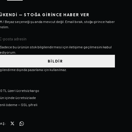
ÜKENDI — STOĞA GIRINCE HABER VER
M / Beyaz
seçeneği şu anda mevcut değil. Email bırak, stoğa girince haber
relim.
Sadece bu ürünün stok bilgilendirmesi için iletişime geçilmesini kabul
ediyorum.
BILDIR
lgilendirme dışında pazarlama için kullanılmaz.
0 TL üzeri ücretsiz kargo
gün içinde ücretsiz iade
nli ödeme — SSL şifreli
AŞ: