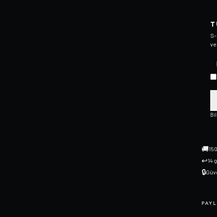
T
S-
ve
Bi
🚚
150
↩
14 
🔒
Güve
PAYL