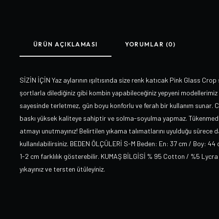
ÜRÜN AÇIKLAMASI
YORUMLAR (0)
SİZİN İÇİN Yaz aylarının ışıltısında size renk katıcak Pink Glass Crop 
şortlarla dilediğiniz gibi kombin yapabileceğiniz yepyeni modellerimiz s
sayesinde terletmez, gün boyu konforlu ve ferah bir kullanım sunar. Ca
baskı yüksek kaliteye sahiptir ve solma-soyulma yapmaz. Tükenmeden
atmayı unutmayınız! Belirtilen yıkama talımatlarını uyulduğu sürece da
kullanılabilirsiniz. BEDEN ÖLÇÜLERİ S-M Beden: En: 37 cm / Boy: 44
1-2 cm farklılık gösterebilir. KUMAŞ BİLGİSİ % 95 Cotton / %5 Lycr
yıkayınız ve tersten ütüleyiniz.