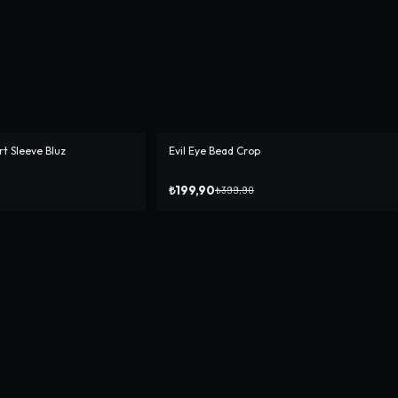
t Sleeve Bluz
Evil Eye Bead Crop
-%
50
₺199,90
₺399,90