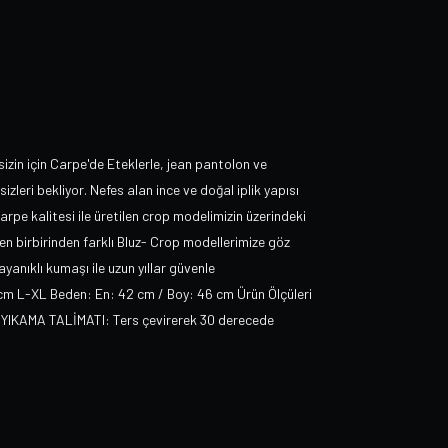
sizin için Carpe'de Eteklerle, jean pantolon ve
izleri bekliyor. Nefes alan ince ve doğal iplik yapısı
rpe kalitesi ile üretilen crop modelimizin üzerindeki
 birbirinden farklı Bluz- Crop modellerimize göz
yanıklı kumaşı ile uzun yıllar güvenle
 cm L-XL Beden: En: 42 cm / Boy: 46 cm Ürün Ölçüleri
a YIKAMA TALİMATI: Ters çevirerek 30 derecede