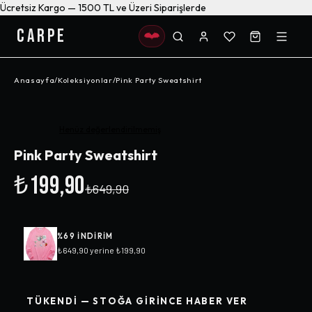
Ücretsiz Kargo — 1500 TL ve Üzeri Siparişlerde
CARPE
Anasayfa
/
Koleksiyonlar
/
Pink Party Sweatshirt
-%
69
Henüz değerlendirilmemiş
Pink Party Sweatshirt
₺199,90
₺649,90
%
69
INDIRIM
₺649,90
yerine
₺199,90
TÜKENDI — STOĞA GIRINCE HABER VER