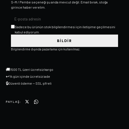
S-M / Pembe
seçeneği şu anda mevcut değil. Email bırak, stoğa
girince haber verelim.
Sadece bu ürünün stok bilgilendirmesi için iletişime geçilmesini
kabul ediyorum.
BILDIR
Bilgilendirme dışında pazarlama için kullanılmaz.
🚚
1500 TL üzeri ücretsiz kargo
↩
14 gün içinde ücretsiz iade
🔒
Güvenli ödeme — SSL şifreli
PAYLAŞ: