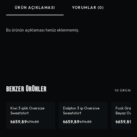
ÜRÜN AÇIKLAMASI
YORUMLAR (0)
Bu ürünün açıklaması henüz eklenmemiş.
Benzer Ürünler
10
ÜRÜN
Kiwi 3 iplik Oversize
Dolphın 3 ip Oversive
Fuck Grandm
-%
8
-%
8
-%
8
Sweatshirt
Sweatshirt
Beyaz Overs
Sweatshirt
₺659,89
₺659,89
₺659,89
₺714,89
₺714,89
₺7