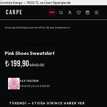
Ücretsiz Kargo — 1500 TL ve Üzeri Siparişlerde
CARPE
Anasayfa
/
Koleksiyonlar
/
Pink Shoes Sweatshirt
-%
69
Henüz değerlendirilmemiş
Pink Shoes Sweatshirt
₺199,90
₺649,90
%
69
INDIRIM
₺649,90
yerine
₺199,90
TÜKENDI — STOĞA GIRINCE HABER VER