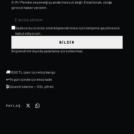
S-M / Pembe
seçeneği şu anda mevcut değil. Email bırak, stoğa
girince haber verelim.
Sadece bu ürünün stok bilgilendirmesi için iletişime geçilmesini
kabul ediyorum.
BILDIR
Bilgilendirme dışında pazarlama için kullanılmaz.
🚚
1500 TL üzeri ücretsiz kargo
↩
14 gün içinde ücretsiz iade
🔒
Güvenli ödeme — SSL şifreli
PAYLAŞ: