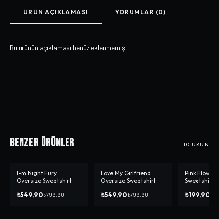
ÜRÜN AÇIKLAMASI
YORUMLAR (0)
Bu ürünün açıklaması henüz eklenmemiş.
Benzer Ürünler
10
ÜRÜN
I-m Night Fury
Love My Girlfriend
Pink Flower 
-%
31
-%
31
-%
69
Oversize Sweatshirt
Oversize Sweatshirt
Sweatshirt
₺549,90
₺549,90
₺199,90
₺799,90
₺799,90
₺6