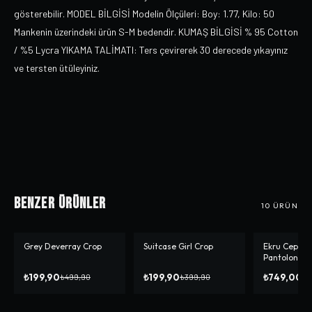
gösterebilir. MODEL BİLGİSİ Modelin Ölçüleri: Boy: 1.77, Kilo: 50
Mankenin üzerindeki ürün S-M bedendir. KUMAŞ BİLGİSİ % 95 Cotton
/ %5 Lycra YIKAMA TALİMATI: Ters çevirerek 30 derecede yıkayınız
ve tersten ütüleyiniz.
Benzer Ürünler
10
ÜRÜN
Grey Deverray Crop
Suitcase Girl Crop
Ekru Cep De
-%
60
-%
50
Pantolon
₺199,90
₺199,90
₺749,00
₺499,90
₺399,90