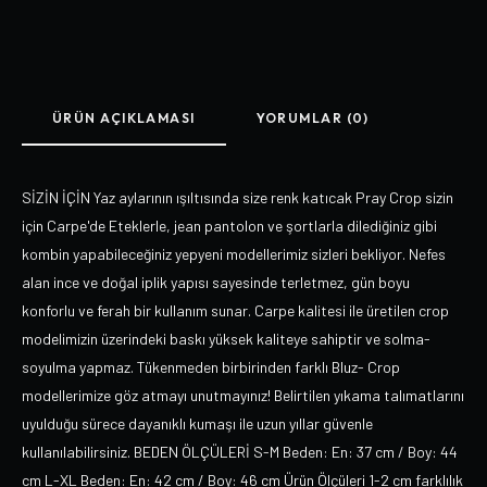
ÜRÜN AÇIKLAMASI
YORUMLAR (0)
SİZİN İÇİN Yaz aylarının ışıltısında size renk katıcak Pray Crop sizin
için Carpe'de Eteklerle, jean pantolon ve şortlarla dilediğiniz gibi
kombin yapabileceğiniz yepyeni modellerimiz sizleri bekliyor. Nefes
alan ince ve doğal iplik yapısı sayesinde terletmez, gün boyu
konforlu ve ferah bir kullanım sunar. Carpe kalitesi ile üretilen crop
modelimizin üzerindeki baskı yüksek kaliteye sahiptir ve solma-
soyulma yapmaz. Tükenmeden birbirinden farklı Bluz- Crop
modellerimize göz atmayı unutmayınız! Belirtilen yıkama talımatlarını
uyulduğu sürece dayanıklı kumaşı ile uzun yıllar güvenle
kullanılabilirsiniz. BEDEN ÖLÇÜLERİ S-M Beden: En: 37 cm / Boy: 44
cm L-XL Beden: En: 42 cm / Boy: 46 cm Ürün Ölçüleri 1-2 cm farklılık