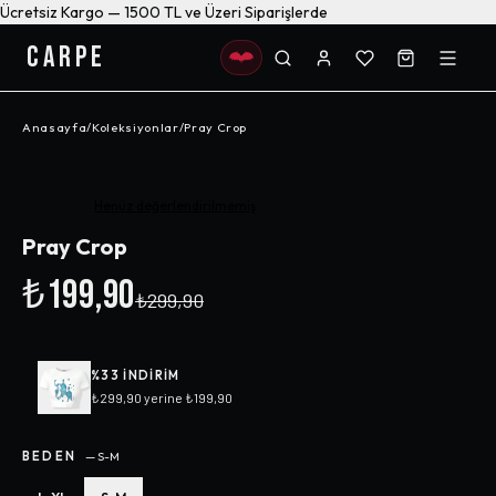
Ücretsiz Kargo — 1500 TL ve Üzeri Siparişlerde
CARPE
Anasayfa
/
Koleksiyonlar
/
Pray Crop
-%
33
Henüz değerlendirilmemiş
Pray Crop
₺199,90
₺299,90
%
33
INDIRIM
₺299,90
yerine
₺199,90
BEDEN
—
S-M