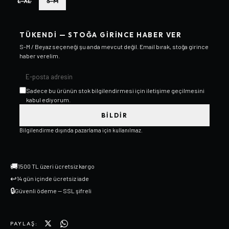
L-XL
S-M
TÜKENDI — STOĞA GIRINCE HABER VER
S-M / Beyaz
seçeneği şu anda mevcut değil. Email bırak, stoğa girince
haber verelim.
Sadece bu ürünün stok bilgilendirmesi için iletişime geçilmesini
kabul ediyorum.
BILDIR
Bilgilendirme dışında pazarlama için kullanılmaz.
🚚
1500 TL üzeri ücretsiz kargo
↩
14 gün içinde ücretsiz iade
🔒
Güvenli ödeme — SSL şifreli
PAYLAŞ: