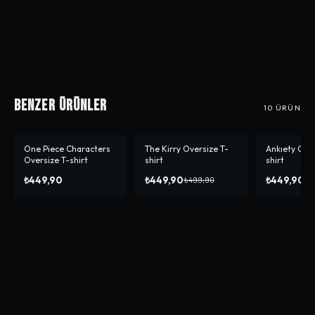
Benzer Ürünler
10
ÜRÜN
One Piece Characters
The Kirry Oversize T-
Ankıety Over
-%
10
-%
10
Oversize T-shirt
shirt
shirt
₺449,90
₺449,90
₺449,90
₺499,90
₺4