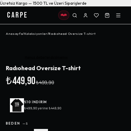
Ücretsiz Kargo — 1500 TL ve Üzeri Siparişlerde
CARPE
Anasayfa
/
Koleksiyonlar
/
Radıohead Oversize T-shirt
-%
10
Henüz değerlendirilmemiş
Radıohead Oversize T-shirt
₺449,90
₺499,90
%
10
INDIRIM
₺499,90
yerine
₺449,90
BEDEN
—
S