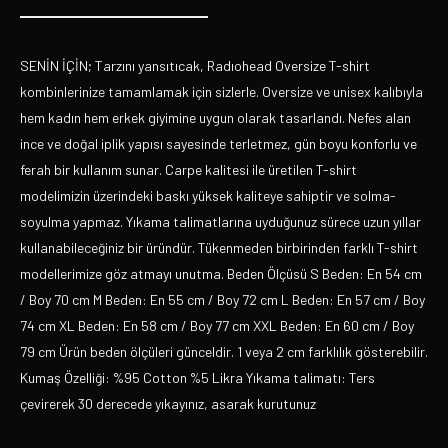
SENİN İÇİN; Tarzını yansıtıcak, Radıohead Oversize T-shirt
kombinlerinize tamamlamak için sizlerle. Oversize ve unisex kalıbıyla
hem kadın hem erkek giyimine uygun olarak tasarlandı. Nefes alan
ince ve doğal iplik yapısı sayesinde terletmez, gün boyu konforlu ve
ferah bir kullanım sunar. Carpe kalitesi ile üretilen T-shirt
modelimizin üzerindeki baskı yüksek kaliteye sahiptir ve solma-
soyulma yapmaz. Yıkama talimatlarına uyduğunuz sürece uzun yıllar
kullanabileceğiniz bir üründür. Tükenmeden birbirinden farklı T-shirt
modellerimize göz atmayı unutma. Beden Ölçüsü S Beden: En 54 cm
/ Boy 70 cm M Beden: En 55 cm / Boy 72 cm L Beden: En 57 cm / Boy
74 cm XL Beden: En 58 cm / Boy 77 cm XXL Beden: En 60 cm / Boy
79 cm Ürün beden ölçüleri günceldir. 1 veya 2 cm farklılık gösterebilir.
Kumaş Özelliği: %95 Cotton %5 Likra Yıkama talimatı: Ters
çevirerek 30 derecede yıkayınız, asarak kurutunuz