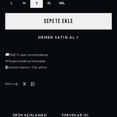
L
M
S
XL
XXL
SEPETE EKLE
HEMEN SATIN AL
🚚
1500 TL üzeri ücretsiz kargo
↩
14 gün içinde ücretsiz iade
🔒
Güvenli ödeme — SSL şifreli
PAYLAŞ:
ÜRÜN AÇIKLAMASI
YORUMLAR (0)