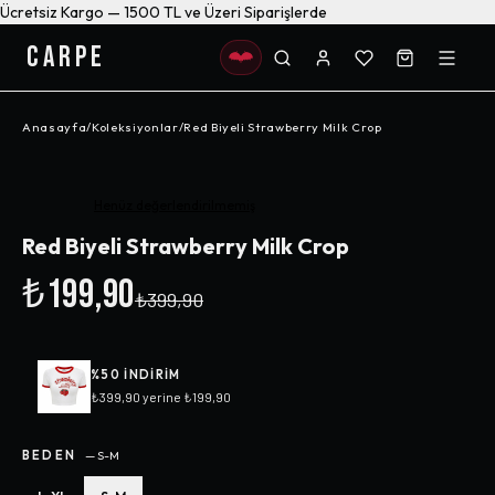
Ücretsiz Kargo — 1500 TL ve Üzeri Siparişlerde
CARPE
Anasayfa
/
Koleksiyonlar
/
Red Biyeli Strawberry Milk Crop
-%
50
Henüz değerlendirilmemiş
Red Biyeli Strawberry Milk Crop
₺199,90
₺399,90
%
50
INDIRIM
₺399,90
yerine
₺199,90
BEDEN
—
S-M