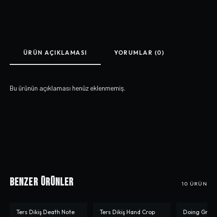
ÜRÜN AÇIKLAMASI
YORUMLAR (0)
Bu ürünün açıklaması henüz eklenmemiş.
Benzer Ürünler
10
ÜRÜN
Ters Dikiş Death Note
Ters Dikiş Hand Crop
Doing Great
-%
33
-%
33
-%
50