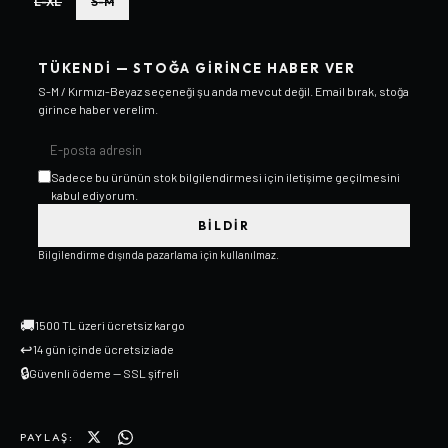
L-XL
S-M
TÜKENDI — STOĞA GIRINCE HABER VER
S-M / Kırmızı-Beyaz
seçeneği şu anda mevcut değil. Email bırak, stoğa
girince haber verelim.
Sadece bu ürünün stok bilgilendirmesi için iletişime geçilmesini
kabul ediyorum.
BILDIR
Bilgilendirme dışında pazarlama için kullanılmaz.
🚚
1500 TL üzeri ücretsiz kargo
↩
14 gün içinde ücretsiz iade
🔒
Güvenli ödeme — SSL şifreli
PAYLAŞ: