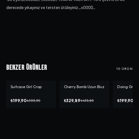
derecede yıkayınız ve tersten ütüleyiniz._x000D_
Benzer Ürünler
10
ÜRÜN
Suitcase Girl Crop
Cherry Bomb Uzun Bluz
Doing Great
-%
50
-%
25
-%
50
₺199,90
₺329,89
₺199,90
₺399,90
₺439,89
₺3