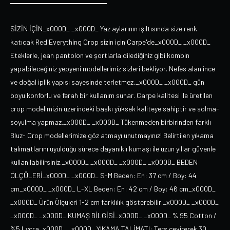
SİZİN İÇİN_x000D_ _x000D_ Yaz aylarının ışıltısında size renk
katıcak Red Everything Crop sizin için Carpe'de_x000D_ _x000D_
Eteklerle, jean pantolon ve şortlarla dilediğiniz gibi kombin
yapabileceğiniz yepyeni modellerimiz sizleri bekliyor. Nefes alan ince
ve doğal iplik yapısı sayesinde terletmez,_x000D_ _x000D_ gün
boyu konforlu ve ferah bir kullanım sunar. Carpe kalitesi ile üretilen
crop modelimizin üzerindeki baskı yüksek kaliteye sahiptir ve solma-
soyulma yapmaz._x000D_ _x000D_ Tükenmeden birbirinden farklı
Bluz- Crop modellerimize göz atmayı unutmayınız! Belirtilen yıkama
talımatlarını uyulduğu sürece dayanıklı kumaşı ile uzun yıllar güvenle
kullanılabilirsiniz._x000D_ _x000D_ _x000D_ _x000D_ BEDEN
ÖLÇÜLERİ_x000D_ _x000D_ S-M Beden: En: 37 cm / Boy: 44
cm_x000D_ _x000D_ L-XL Beden: En: 42 cm / Boy: 46 cm_x000D_
_x000D_ Ürün Ölçüleri 1-2 cm farklılık gösterebilir._x000D_ _x000D_
_x000D_ _x000D_ KUMAŞ BİLGİSİ_x000D_ _x000D_ % 95 Cotton /
%5 Lycra_x000D_ _x000D_ YIKAMA TALİMATI: Ters çevirerek 30