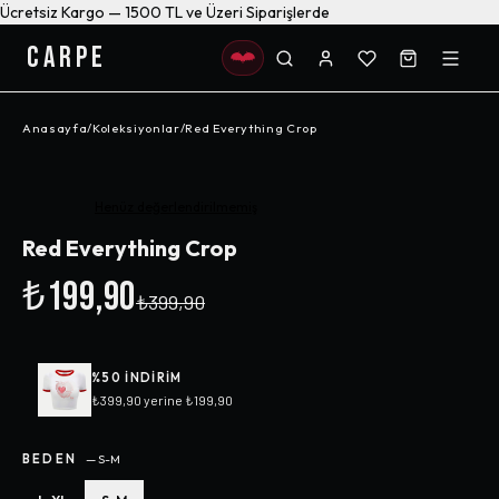
Ücretsiz Kargo — 1500 TL ve Üzeri Siparişlerde
CARPE
Anasayfa
/
Koleksiyonlar
/
Red Everything Crop
-%
50
Henüz değerlendirilmemiş
Red Everything Crop
₺199,90
₺399,90
%
50
INDIRIM
₺399,90
yerine
₺199,90
BEDEN
—
S-M