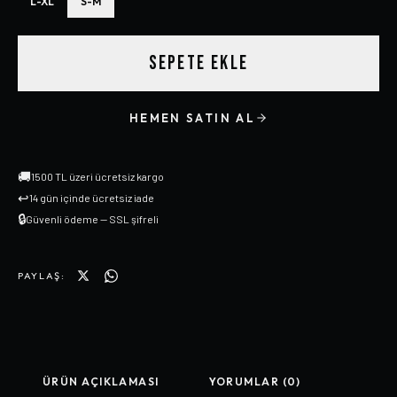
L-XL
S-M
SEPETE EKLE
HEMEN SATIN AL
🚚
1500 TL üzeri ücretsiz kargo
↩
14 gün içinde ücretsiz iade
🔒
Güvenli ödeme — SSL şifreli
PAYLAŞ:
ÜRÜN AÇIKLAMASI
YORUMLAR (0)