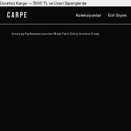
Ücretsiz Kargo — 1500 TL ve Üzeri Siparişlerde
CARPE
Koleksiyonlar
Üst Giyim
Anasayfa
/
Koleksiyonlar
/
Red Ters Dikiş Anime Crop
-%
17