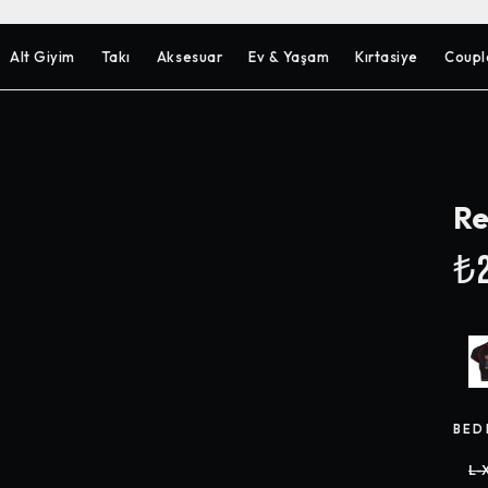
Alt Giyim
Takı
Aksesuar
Ev & Yaşam
Kırtasiye
Coupl
Re
₺2
BED
L-