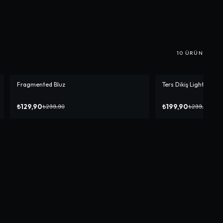
10
ÜRÜN
Fragmented Bluz
Ters Dikiş Lightning 
-%
57
-%
33
₺129,90
₺199,90
₺299,90
₺299,90