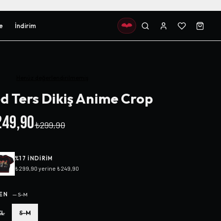
e
İndirim
Henüz değerlendirilmemiş
d Ters Dikiş Anime Crop
49,90
₺299,90
%
17
INDIRIM
₺299,90
yerine
₺249,90
EN
—
S-M
XL
S-M