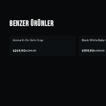
Benzer Ürünler
Anime K-On Girls Crop
Black White Baby 
-%
17
-%
60
₺249,90
₺199,90
₺299,90
₺499,90