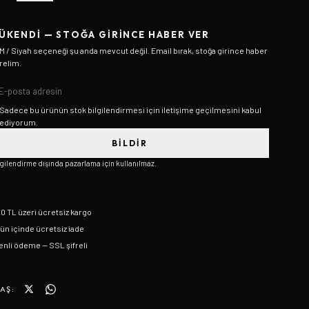
ÜKENDI — STOĞA GIRINCE HABER VER
M / Siyah
seçeneği şu anda mevcut değil. Email bırak, stoğa girince haber
relim.
Sadece bu ürünün stok bilgilendirmesi için iletişime geçilmesini kabul
ediyorum.
BILDIR
lgilendirme dışında pazarlama için kullanılmaz.
0 TL üzeri ücretsiz kargo
gün içinde ücretsiz iade
nli ödeme — SSL şifreli
AŞ: