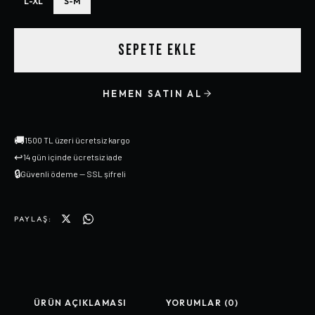
L-XL
S-M
SEPETE EKLE
HEMEN SATIN AL
🚚
1500 TL üzeri ücretsiz kargo
↩
14 gün içinde ücretsiz iade
🔒
Güvenli ödeme — SSL şifreli
PAYLAŞ:
ÜRÜN AÇIKLAMASI
YORUMLAR (0)