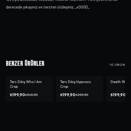
derecede yıkayınız ve tersten ütüleyiniz._x000D_
Benzer Ürünler
10
ÜRÜN
Ters Dikiş Who I Am
Ters Dikiş Hypnosis
Death We Do
-%
43
-%
50
-%
50
Crop
Crop
₺199,90
₺199,90
₺199,90
₺349,90
₺399,90
₺3