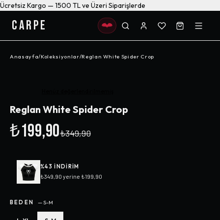
Ücretsiz Kargo — 1500 TL ve Üzeri Siparişlerde
CARPE
Anasayfa
/
Koleksiyonlar
/
Reglan White Spider Crop
-%
43
Henüz değerlendirilmemiş
Reglan White Spider Crop
₺199,90
₺349,90
%
43
INDIRIM
₺349,90
yerine
₺199,90
BEDEN
—
S-M