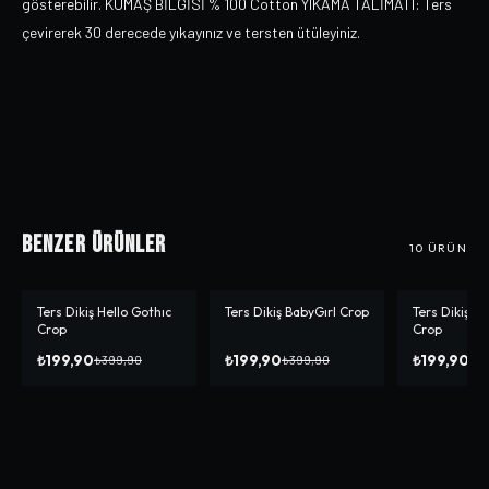
gösterebilir. KUMAŞ BİLGİSİ % 100 Cotton YIKAMA TALİMATI: Ters
çevirerek 30 derecede yıkayınız ve tersten ütüleyiniz.
Benzer Ürünler
10
ÜRÜN
Ters Dikiş Hello Gothıc
Ters Dikiş BabyGırl Crop
Ters Dikiş L
-%
50
-%
50
-%
33
Crop
Crop
₺199,90
₺199,90
₺199,90
₺399,90
₺399,90
₺2