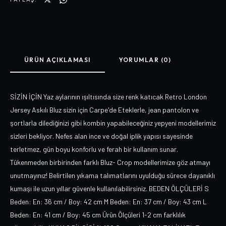
ÜRÜN AÇIKLAMASI
YORUMLAR (0)
SİZİN İÇİN Yaz aylarının ışıltısında size renk katıcak Retro London
Jersey Askılı Bluz sizin için Carpe'de Eteklerle, jean pantolon ve
şortlarla dilediğinizi gibi kombin yapabileceğiniz yepyeni modellerimiz
sizleri bekliyor. Nefes alan ince ve doğal iplik yapısı sayesinde
terletmez, gün boyu konforlu ve ferah bir kullanım sunar.
Tükenmeden birbirinden farklı Bluz- Crop modellerimize göz atmayı
unutmayınız! Belirtilen yıkama talımatlarını uyulduğu sürece dayanıklı
kumaşı ile uzun yıllar güvenle kullanılabilirsiniz. BEDEN ÖLÇÜLERİ S
Beden: En: 36 cm / Boy: 42 cm M Beden: En: 37 cm / Boy: 43 cm L
Beden: En: 41 cm / Boy: 45 cm Ürün Ölçüleri 1-2 cm farklılık