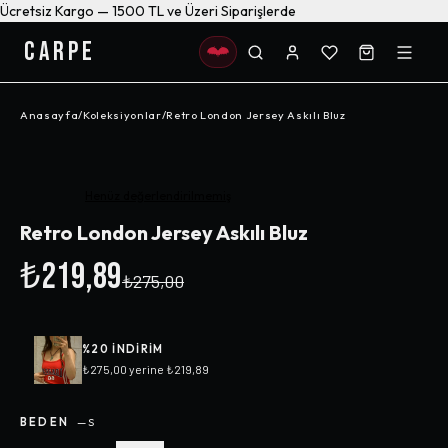
Ücretsiz Kargo — 1500 TL ve Üzeri Siparişlerde
CARPE
Anasayfa
/
Koleksiyonlar
/
Retro London Jersey Askılı Bluz
-%
20
Henüz değerlendirilmemiş
Retro London Jersey Askılı Bluz
₺219,89
₺275,00
%
20
INDIRIM
₺275,00
yerine
₺219,89
BEDEN
—
S