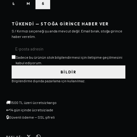
L
M
S
TÜKENDI — STOĞA GIRINCE HABER VER
S / Kırmızı
seçeneği şu anda mevcut değil. Email bırak, stoğa girince
haber verelim.
Sadece bu ürünün stok bilgilendirmesi için iletişime geçilmesini
kabul ediyorum.
BILDIR
Bilgilendirme dışında pazarlama için kullanılmaz.
🚚
1500 TL üzeri ücretsiz kargo
↩
14 gün içinde ücretsiz iade
🔒
Güvenli ödeme — SSL şifreli
PAYLAŞ: