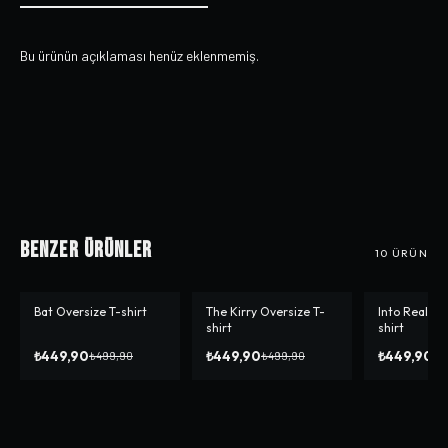
Bu ürünün açıklaması henüz eklenmemiş.
Benzer Ürünler
10
ÜRÜN
Bat Oversize T-shirt
The Kirry Oversize T-
Into Realıty
-%
10
-%
10
shirt
shirt
₺449,90
₺449,90
₺449,90
₺499,90
₺499,90