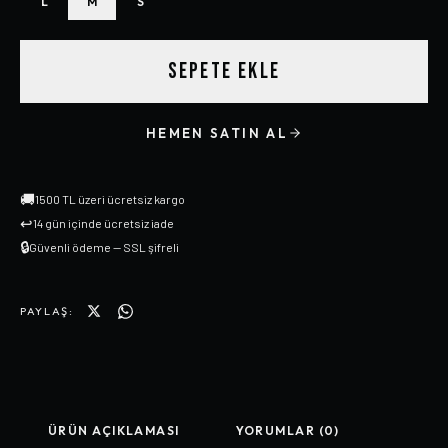
L
M
S
SEPETE EKLE
HEMEN SATIN AL
🚚
1500 TL üzeri ücretsiz kargo
↩
14 gün içinde ücretsiz iade
🔒
Güvenli ödeme — SSL şifreli
PAYLAŞ:
ÜRÜN AÇIKLAMASI
YORUMLAR (0)