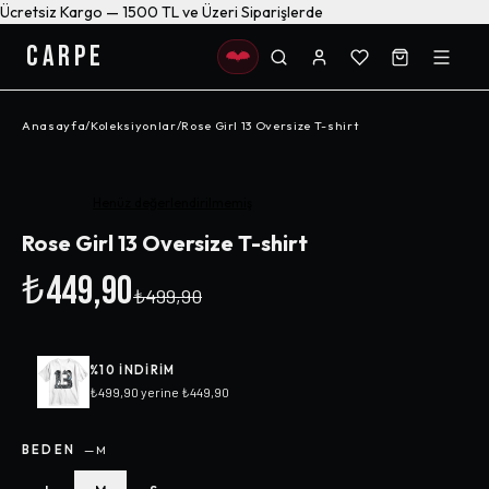
Ücretsiz Kargo — 1500 TL ve Üzeri Siparişlerde
CARPE
Anasayfa
/
Koleksiyonlar
/
Rose Girl 13 Oversize T-shirt
-%
10
Henüz değerlendirilmemiş
Rose Girl 13 Oversize T-shirt
₺449,90
₺499,90
%
10
INDIRIM
₺499,90
yerine
₺449,90
BEDEN
—
M