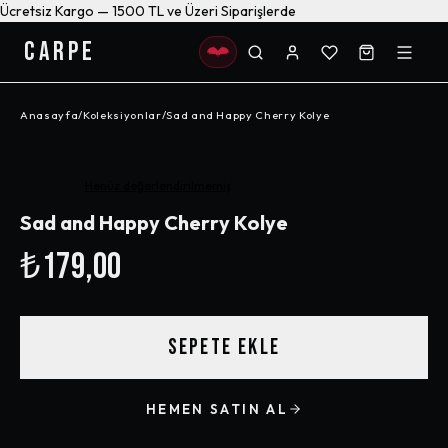
Ücretsiz Kargo — 1500 TL ve Üzeri Siparişlerde
CARPE
Anasayfa
/
Koleksiyonlar
/
Sad and Happy Cherry Kolye
Henüz değerlendirilmemiş
Sad and Happy Cherry Kolye
₺179,00
SEPETE EKLE
HEMEN SATIN AL