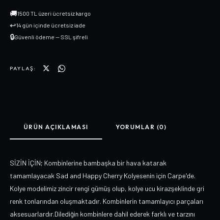
🚚
1500 TL üzeri ücretsiz kargo
↩
14 gün içinde ücretsiz iade
🔒
Güvenli ödeme — SSL şifreli
PAYLAŞ:
ÜRÜN AÇIKLAMASI
YORUMLAR (0)
SİZİN İÇİN; Kombinlerine bambaşka bir hava katarak
tamamlayacak Sad and Happy Cherry Kolyesenin için Carpe'de.
Kolye modelimiz zincir rengi gümüş olup, kolye ucu kirazşeklinde gri
renk tonlarından oluşmaktadır. Kombinlerin tamamlayıcı parçaları
aksesuarlardır.Dilediğin kombinlere dahil ederek farklı ve tarzını