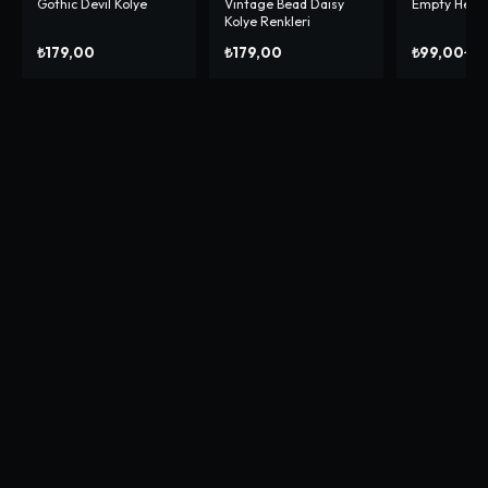
Gothic Devil Kolye
Vintage Bead Daisy
Empty Heart
-%
50
Kolye Renkleri
₺179,00
₺179,00
₺99,00
₺19