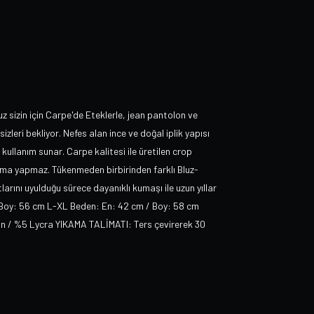
uz sizin için Carpe'de Eteklerle, jean pantolon ve
izleri bekliyor. Nefes alan ince ve doğal iplik yapısı
kullanım sunar. Carpe kalitesi ile üretilen crop
lma yapmaz. Tükenmeden birbirinden farklı Bluz-
arını uyulduğu sürece dayanıklı kumaşı ile uzun yıllar
 Boy: 56 cm L-XL Beden: En: 42 cm / Boy: 58 cm
ton / %5 Lycra YIKAMA TALİMATI: Ters çevirerek 30