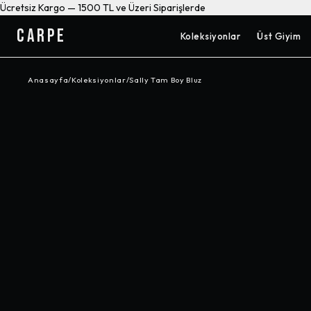
Ücretsiz Kargo — 1500 TL ve Üzeri Siparişlerde
CARPE
Koleksiyonlar
Üst Giyim
Anasayfa
/
Koleksiyonlar
/
Sally Tam Boy Bluz
-%
25