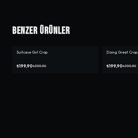
Benzer Ürünler
Suitcase Girl Crop
Doing Great Crop
-%
50
-%
50
₺199,90
₺199,90
₺399,90
₺399,90