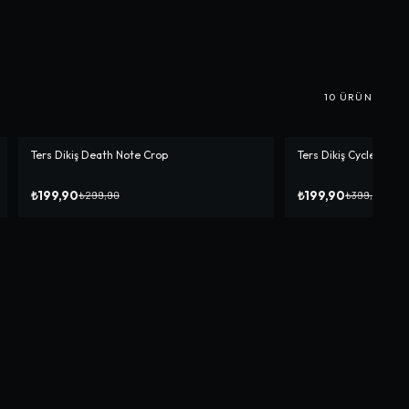
10
ÜRÜN
Ters Dikiş Death Note Crop
Ters Dikiş Cycle Crop
-%
33
-%
50
₺199,90
₺199,90
₺299,90
₺399,90