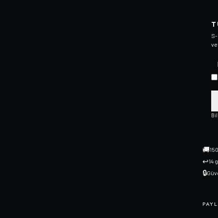
T
S-
ve
Bi
🚚
150
↩
14 
🔒
Güve
PAYL