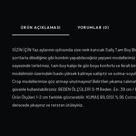
ÜRÜN AÇIKLAMASI
YORUMLAR (0)
SİZİN İÇİN Yaz aylarının ışıltısında size renk katıcak Sally Tam Boy Bl
şortlarla dilediğiniz gibi kombin yapabileceğiniz yepyeni modellerimiz s
sayesinde terletmez, tam boy kalıpı ile gün boyu konforlu ve ferah bir 
modelimizin üzerindeki baskı yüksek kaliteye sahiptir ve solma-soyu
Crop modellerimize göz atmayı unutmayınız! Belirtilen yıkama talımatl
güvenle kullanılabilirsiniz. BEDEN ÖLÇÜLERİ S-M Beden: En: 39 cm /
Ürün Ölçüleri 1-2 cm farklılık gösterebilir. KUMAŞ BİLGİSİ % 95 Cot
derecede yıkayınız ve tersten ütüleyiniz.