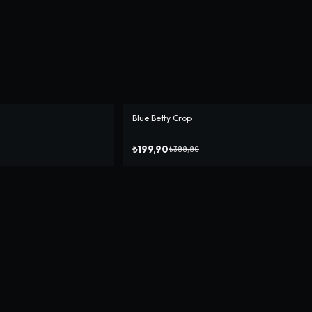
Blue Betty Crop
-%
50
₺199,90
₺399,90