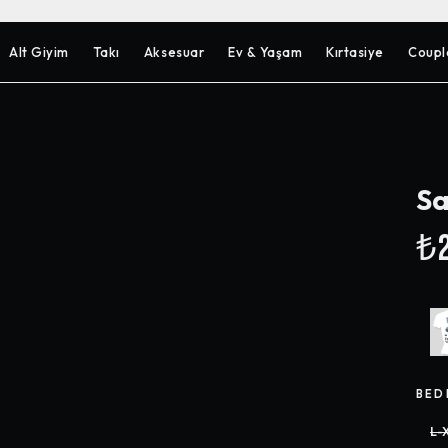
Alt Giyim
Takı
Aksesuar
Ev & Yaşam
Kırtasiye
Coupl
Sa
₺2
BED
L-