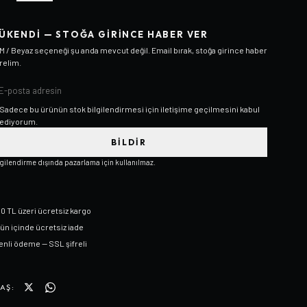
ÜKENDI — STOĞA GIRINCE HABER VER
M / Beyaz
seçeneği şu anda mevcut değil. Email bırak, stoğa girince haber
relim.
Sadece bu ürünün stok bilgilendirmesi için iletişime geçilmesini kabul
ediyorum.
BILDIR
lgilendirme dışında pazarlama için kullanılmaz.
0 TL üzeri ücretsiz kargo
gün içinde ücretsiz iade
nli ödeme — SSL şifreli
AŞ: