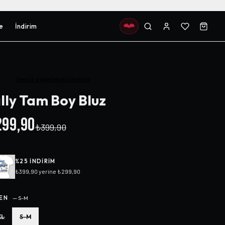
e
İndirim
Henüz değerlendirilmemiş
lly Tam Boy Bluz
99,90
₺399,90
%
25
INDIRIM
₺399,90
yerine
₺299,90
EN
—
S-M
XL
S-M