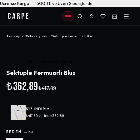
Ücretsiz Kargo — 1500 TL ve Üzeri Siparişlerde
CARPE
Anasayfa
/
Koleksiyonlar
/
Sektuple Fermuarlı Bluz
-%
13
Henüz değerlendirilmemiş
Sektuple Fermuarlı Bluz
₺362,89
₺417,89
%
13
INDIRIM
₺417,89
yerine
₺362,89
BEDEN
—
M-L