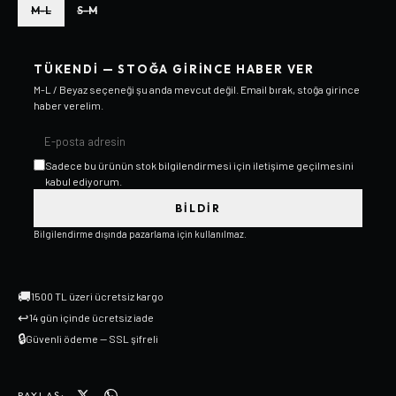
M-L
S-M
TÜKENDI — STOĞA GIRINCE HABER VER
M-L / Beyaz
seçeneği şu anda mevcut değil. Email bırak, stoğa girince
haber verelim.
Sadece bu ürünün stok bilgilendirmesi için iletişime geçilmesini
kabul ediyorum.
BILDIR
Bilgilendirme dışında pazarlama için kullanılmaz.
🚚
1500 TL üzeri ücretsiz kargo
↩
14 gün içinde ücretsiz iade
🔒
Güvenli ödeme — SSL şifreli
PAYLAŞ: