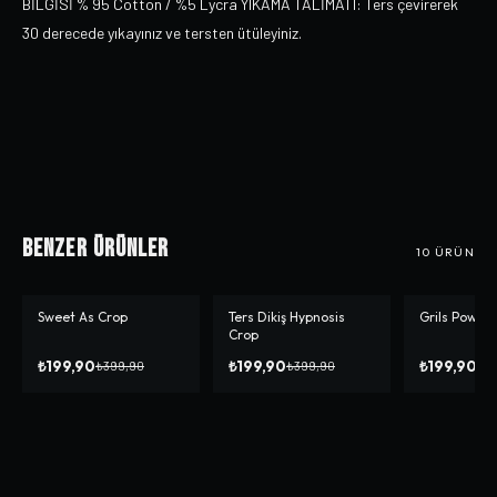
BİLGİSİ % 95 Cotton / %5 Lycra YIKAMA TALİMATI: Ters çevirerek
30 derecede yıkayınız ve tersten ütüleyiniz.
Benzer Ürünler
10
ÜRÜN
Sweet As Crop
Ters Dikiş Hypnosis
Grils Power
-%
50
-%
50
-%
50
Crop
₺199,90
₺199,90
₺199,90
₺399,90
₺399,90
₺3