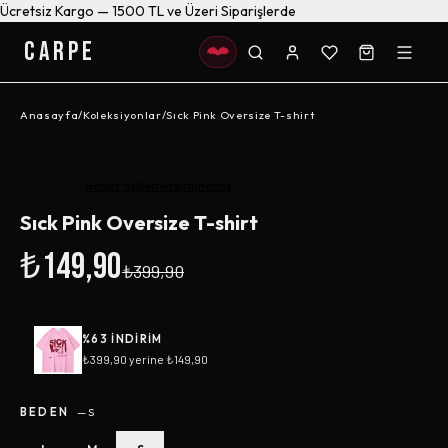
Ücretsiz Kargo — 1500 TL ve Üzeri Siparişlerde
CARPE
Anasayfa
/
Koleksiyonlar
/
Sıck Pink Oversize T-shirt
-%
63
Henüz değerlendirilmemiş
Sıck Pink Oversize T-shirt
₺149,90
₺399,90
%
63
INDIRIM
₺399,90
yerine
₺149,90
BEDEN
—
S