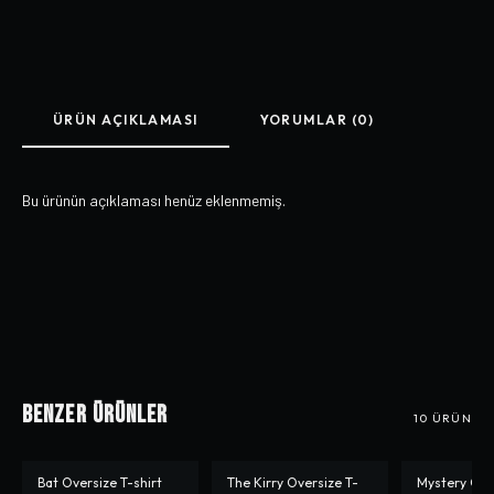
ÜRÜN AÇIKLAMASI
YORUMLAR (0)
Bu ürünün açıklaması henüz eklenmemiş.
Benzer Ürünler
10
ÜRÜN
Bat Oversize T-shirt
The Kirry Oversize T-
Mystery Ove
-%
10
-%
10
-%
10