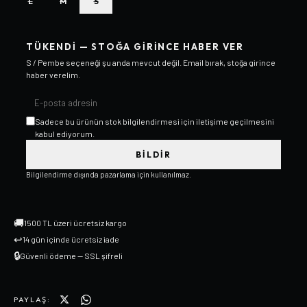
L
M
S
TÜKENDI — STOĞA GIRINCE HABER VER
S / Pembe
seçeneği şu anda mevcut değil. Email bırak, stoğa girince
haber verelim.
Sadece bu ürünün stok bilgilendirmesi için iletişime geçilmesini
kabul ediyorum.
BILDIR
Bilgilendirme dışında pazarlama için kullanılmaz.
🚚
1500 TL üzeri ücretsiz kargo
↩
14 gün içinde ücretsiz iade
🔒
Güvenli ödeme — SSL şifreli
PAYLAŞ: