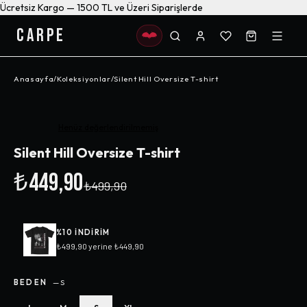
Ücretsiz Kargo — 1500 TL ve Üzeri Siparişlerde
CARPE
Anasayfa
/
Koleksiyonlar
/
Silent Hill Oversize T-shirt
-%
10
Henüz değerlendirilmemiş
Silent Hill Oversize T-shirt
₺449,90
₺499,90
%
10
INDIRIM
₺499,90
yerine
₺449,90
BEDEN
—
S