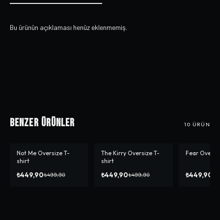
Bu ürünün açıklaması henüz eklenmemiş.
Benzer Ürünler
10
ÜRÜN
Not Me Oversize T-
The Kirry Oversize T-
Fear Oversiz
-%
10
-%
10
-%
10
shirt
shirt
₺449,90
₺449,90
₺449,90
₺499,90
₺499,90
₺4