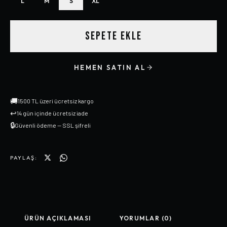
L
M
S
XL
SEPETE EKLE
HEMEN SATIN AL
🚚
1500 TL üzeri ücretsiz kargo
↩
14 gün içinde ücretsiz iade
🔒
Güvenli ödeme — SSL şifreli
PAYLAŞ:
ÜRÜN AÇIKLAMASI
YORUMLAR (0)