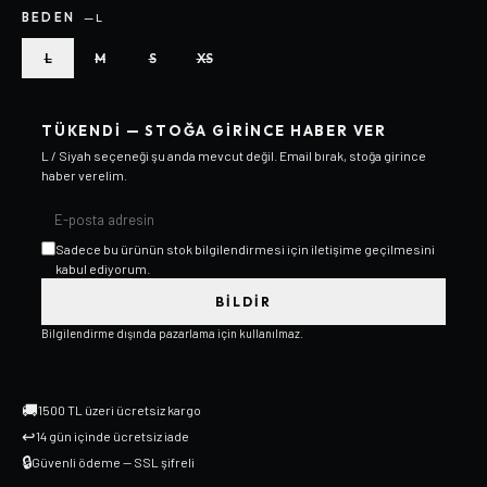
BEDEN
—
L
L
M
S
XS
TÜKENDI — STOĞA GIRINCE HABER VER
L / Siyah
seçeneği şu anda mevcut değil. Email bırak, stoğa girince
haber verelim.
Sadece bu ürünün stok bilgilendirmesi için iletişime geçilmesini
kabul ediyorum.
BILDIR
Bilgilendirme dışında pazarlama için kullanılmaz.
🚚
1500 TL üzeri ücretsiz kargo
↩
14 gün içinde ücretsiz iade
🔒
Güvenli ödeme — SSL şifreli