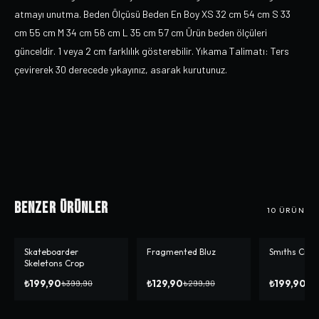
atmayı unutma. Beden Ölçüsü Beden En Boy XS 32 cm 54 cm S 33
cm 55 cm M 34 cm 56 cm L 35 cm 57 cm Ürün beden ölçüleri
günceldir. 1 veya 2 cm farklılık gösterebilir. Yıkama Talimatı: Ters
çevirerek 30 derecede yıkayınız, asarak kurutunuz.
Benzer Ürünler
10
ÜRÜN
Skateboarder
Fragmented Bluz
Smıths Crop
-%
50
-%
57
-%
50
Skeletons Crop
₺199,90
₺129,90
₺199,90
₺399,90
₺299,90
₺3