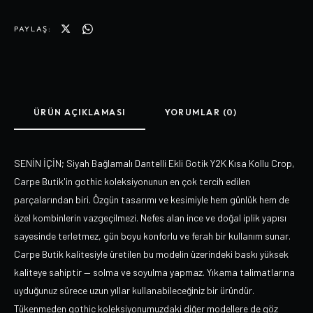
PAYLAŞ:
ÜRÜN AÇIKLAMASI
YORUMLAR (0)
SENİN İÇİN; Siyah Bağlamalı Dantelli Ekli Gotik Y2K Kısa Kollu Crop,
Carpe Butik'in gothic koleksiyonunun en çok tercih edilen
parçalarından biri. Özgün tasarımı ve kesimiyle hem günlük hem de
özel kombinlerin vazgeçilmezi. Nefes alan ince ve doğal iplik yapısı
sayesinde terletmez, gün boyu konforlu ve ferah bir kullanım sunar.
Carpe Butik kalitesiyle üretilen bu modelin üzerindeki baskı yüksek
kaliteye sahiptir — solma ve soyulma yapmaz. Yıkama talimatlarına
uyduğunuz sürece uzun yıllar kullanabileceğiniz bir üründür.
Tükenmeden gothic koleksiyonumuzdaki diğer modellere de göz