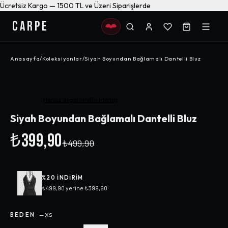
Ücretsiz Kargo — 1500 TL ve Üzeri Siparişlerde
CARPE
Anasayfa
/
Koleksiyonlar
/
Siyah Boyundan Bağlamalı Dantelli Bluz
-%
20
Henüz değerlendirilmemiş
Siyah Boyundan Bağlamalı Dantelli Bluz
₺399,90
₺499,90
%
20
INDIRIM
₺499,90
yerine
₺399,90
BEDEN
—
XS