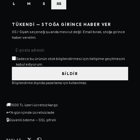
L
M
S
XS
TÜKENDI — STOĞA GIRINCE HABER VER
XS / Siyah
seçeneği şu anda mevcut değil. Email bırak, stoğa girince
haber verelim.
Sadece bu ürünün stok bilgilendirmesi için iletişime geçilmesini
kabul ediyorum.
BILDIR
Bilgilendirme dışında pazarlama için kullanılmaz.
🚚
1500 TL üzeri ücretsiz kargo
↩
14 gün içinde ücretsiz iade
🔒
Güvenli ödeme — SSL şifreli
PAYLAŞ: