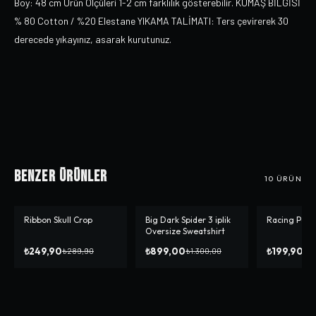
Boy: 48 cm Ürün Ölçüleri 1-2 cm farklılık gösterebilir. KUMAŞ BİLGİSİ
% 80 Cotton / %20 Elestane YIKAMA TALİMATI: Ters çevirerek 30
derecede yıkayınız, asarak kurutunuz.
Benzer Ürünler
10
ÜRÜN
Ribbon Skull Crop
Big Dark Spider 3 iplik
Racing Powe
-%
14
-%
31
-%
50
Oversize Sweatshirt
₺249,90
₺899,00
₺199,90
₺289,90
₺1.300,00
₺3