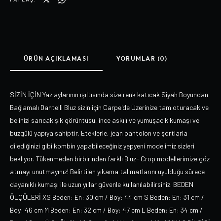
ÜRÜN AÇIKLAMASI
YORUMLAR (0)
SİZİN İÇİN Yaz aylarının ışıltısında size renk katıcak Siyah Boyundan
Bağlamalı Dantelli Bluz sizin için Carpe'de Üzerinize tam oturacak ve
belinizi sarıcak şık görüntüsü, ince askılı ve yumuşacık kumaşı ve
büzgülü yapıya sahiptir. Eteklerle, jean pantolon ve şortlarla
dilediğinizi gibi kombin yapabileceğiniz yepyeni modelimiz sizleri
bekliyor. Tükenmeden birbirinden farklı Bluz- Crop modellerimize göz
atmayı unutmayınız! Belirtilen yıkama talımatlarını uyulduğu sürece
dayanıklı kumaşı ile uzun yıllar güvenle kullanılabilirsiniz. BEDEN
ÖLÇÜLERİ XS Beden: En: 30 cm / Boy: 44 cm S Beden: En: 31 cm /
Boy: 46 cm M Beden: En: 32 cm / Boy: 47 cm L Beden: En: 34 cm /