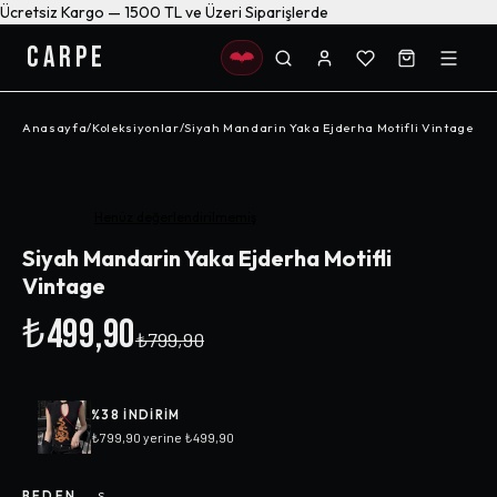
Ücretsiz Kargo — 1500 TL ve Üzeri Siparişlerde
CARPE
Anasayfa
/
Koleksiyonlar
/
Siyah Mandarin Yaka Ejderha Motifli Vintage
-%
38
Henüz değerlendirilmemiş
Siyah Mandarin Yaka Ejderha Motifli
Vintage
₺499,90
₺799,90
%
38
INDIRIM
₺799,90
yerine
₺499,90
BEDEN
—
S