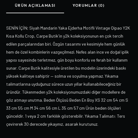
ÜRÜN AÇIKLAMASI
YORUMLAR (0)
SENİN İÇİN; Siyah Mandarin Yaka Ejderha Motifli Vintage Qipao Y2K
Kısa Kollu Crop, Carpe Butik'in y2k koleksiyonunun en çok tercih
edilen parçalarından biri. Özgün tasarımı ve kesimiyle hem günlük
hem de özel kombinlerin vazgeçilmezi. Nefes alan ince ve doğal iplik
yapısı sayesinde terletmez, gün boyu konforlu ve ferah bir kullanım
sunar. Carpe Butik kalitesiyle üretilen bu modelin üzerindeki baskı
yüksek kaliteye sahiptir — solma ve soyulma yapmaz. Yıkama
talimatlarına uyduğunuz sürece uzun yıllar kullanabileceğiniz bir
üründür. Tükenmeden y2k koleksiyonumuzdaki diğer modellere de
göz atmayı unutma. Beden Ölçüsü Beden En Boy XS 32 cm 54 cm S
33 cm 55 cm M 34 cm 56 cm L 35 cm 57 cm Ürün beden ölçüleri
günceldir. 1 veya 2 cm farklılık gösterebilir. Yıkama Talimatı: Ters
çevirerek 30 derecede yıkayınız, asarak kurutunuz.