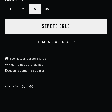
L
M
S
XS
SEPETE EKLE
HEMEN SATIN AL
🚚
1500 TL üzeri ücretsiz kargo
↩
14 gün içinde ücretsiz iade
🔒
Güvenli ödeme — SSL şifreli
PAYLAŞ: