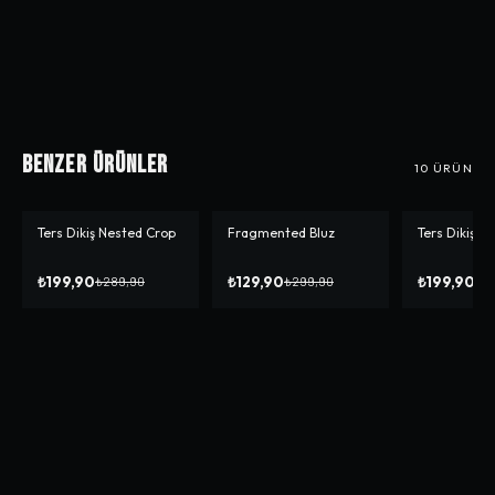
Benzer Ürünler
10
ÜRÜN
Ters Dikiş Nested Crop
Fragmented Bluz
Ters Dikiş N
-%
31
-%
57
-%
50
₺199,90
₺129,90
₺199,90
₺289,90
₺299,90
₺3