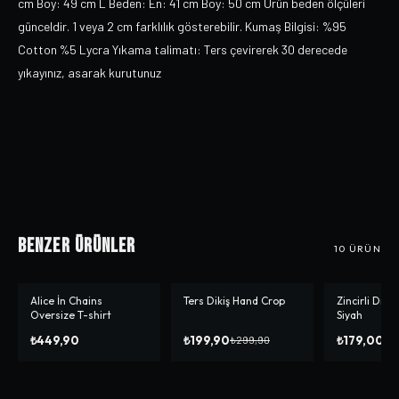
cm Boy: 49 cm L Beden: En: 41 cm Boy: 50 cm Ürün beden ölçüleri
günceldir. 1 veya 2 cm farklılık gösterebilir. Kumaş Bilgisi: %95
Cotton %5 Lycra Yıkama talimatı: Ters çevirerek 30 derecede
yıkayınız, asarak kurutunuz
Benzer Ürünler
10
ÜRÜN
Alice İn Chains
Ters Dikiş Hand Crop
Zincirli Dra
-%
33
Oversize T-shirt
Siyah
₺449,90
₺199,90
₺179,00
₺299,90