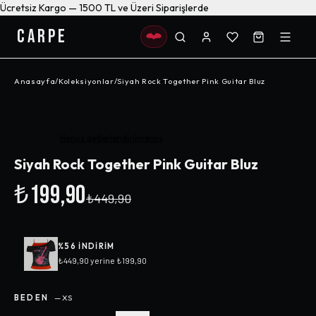
Ücretsiz Kargo — 1500 TL ve Üzeri Siparişlerde
CARPE
Anasayfa
/
Koleksiyonlar
/
Siyah Rock Together Pink Guitar Bluz
-%
56
Henüz değerlendirilmemiş
Siyah Rock Together Pink Guitar Bluz
₺199,90
₺449,90
%
56
INDIRIM
₺449,90
yerine
₺199,90
BEDEN
—
XS