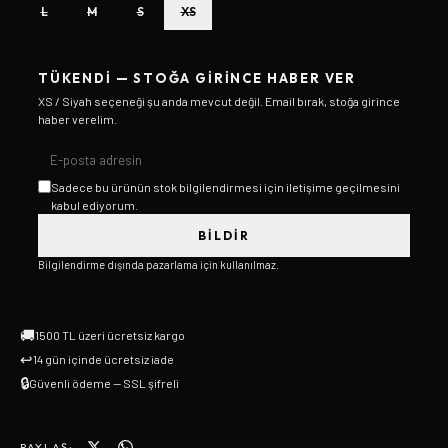
L
M
S
XS
TÜKENDI — STOĞA GIRINCE HABER VER
XS / Siyah
seçeneği şu anda mevcut değil. Email bırak, stoğa girince
haber verelim.
Sadece bu ürünün stok bilgilendirmesi için iletişime geçilmesini
kabul ediyorum.
BILDIR
Bilgilendirme dışında pazarlama için kullanılmaz.
🚚
1500 TL üzeri ücretsiz kargo
↩
14 gün içinde ücretsiz iade
🔒
Güvenli ödeme — SSL şifreli
PAYLAŞ: