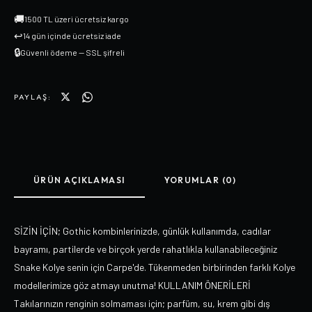
🚚
1500 TL üzeri ücretsiz kargo
↩
14 gün içinde ücretsiz iade
🔒
Güvenli ödeme — SSL şifreli
PAYLAŞ:
ÜRÜN AÇIKLAMASI
YORUMLAR (0)
SİZİN İÇİN; Gothic kombinlerinizde, günlük kullanımda, cadılar
bayramı, partilerde ve birçok yerde rahatlıkla kullanabileceğiniz
Snake Kolye senin için Carpe'de. Tükenmeden birbirinden farklı Kolye
modellerimize göz atmayı unutma! KULLANIM ÖNERİLERİ
Takılarınızın renginin solmaması için; parfüm, su, krem gibi dış