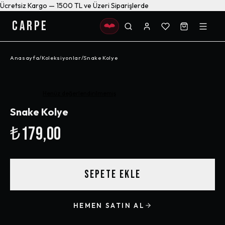
Ücretsiz Kargo — 1500 TL ve Üzeri Siparişlerde
CARPE
Anasayfa
/
Koleksiyonlar
/
Snake Kolye
Henüz değerlendirilmemiş
Snake Kolye
₺179,00
SEPETE EKLE
HEMEN SATIN AL