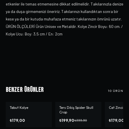
etkenler ile temas etmemesine dikkat edilmelidir. Takılarınızla denize
ya da duşa girmemenizi öneririz. Takılarınızı kullandıktan sonra bir
kese ya da bir kutuda muhafaza etmeniz takılarınızın ömrünü uzatır.
ÜRÜN ÖLÇÜLERİ Ürün Unisex ve Metaldir. Kolye Zincir Boyu: 60 cm. /
Kolye Ucu: Boy: 3,5 cm / En: 2cm
Benzer Ürünler
10
ÜRÜN
Tabut Kolye
Ters Dikiş Spider Skull
Cat Zincir K
-%
50
Crop
₺179,00
₺199,90
₺179,00
₺399,90