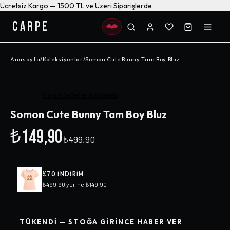
Ücretsiz Kargo — 1500 TL ve Üzeri Siparişlerde
CARPE
Anasayfa
/
Koleksiyonlar
/
Somon Cute Bunny Tam Boy Bluz
-%
70
Henüz değerlendirilmemiş
Somon Cute Bunny Tam Boy Bluz
₺149,90
₺499,90
%
70
INDIRIM
₺499,90
yerine
₺149,90
TÜKENDI — STOĞA GIRINCE HABER VER