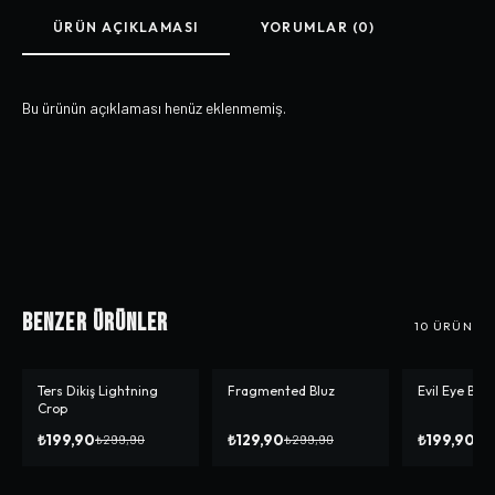
ÜRÜN AÇIKLAMASI
YORUMLAR (0)
Bu ürünün açıklaması henüz eklenmemiş.
Benzer Ürünler
10
ÜRÜN
Ters Dikiş Lightning
Fragmented Bluz
Evil Eye Bea
-%
33
-%
57
-%
50
Crop
₺199,90
₺129,90
₺199,90
₺299,90
₺299,90
₺3