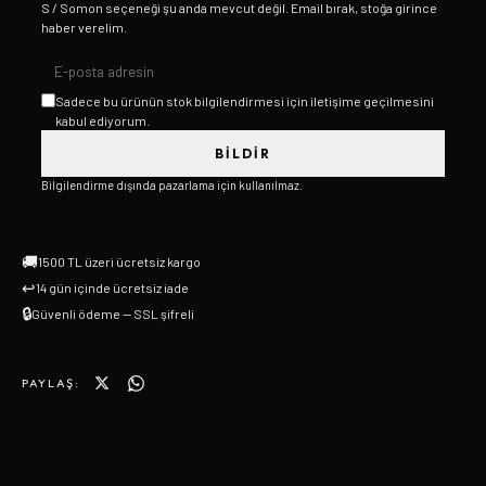
S / Somon
seçeneği şu anda mevcut değil. Email bırak, stoğa girince
haber verelim.
Sadece bu ürünün stok bilgilendirmesi için iletişime geçilmesini
kabul ediyorum.
BILDIR
Bilgilendirme dışında pazarlama için kullanılmaz.
🚚
1500 TL üzeri ücretsiz kargo
↩
14 gün içinde ücretsiz iade
🔒
Güvenli ödeme — SSL şifreli
PAYLAŞ: