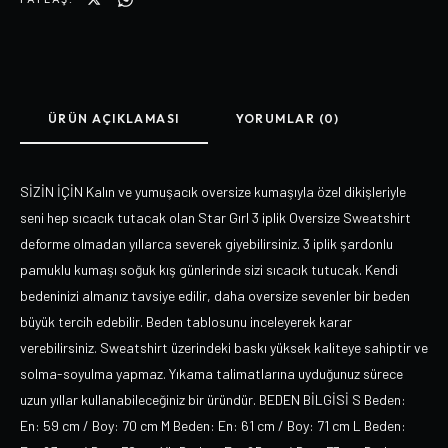
ÜRÜN AÇIKLAMASI
YORUMLAR (0)
SİZİN İÇİN Kalın ve yumuşacık oversize kumaşıyla özel dikişleriyle
seni hep sıcacık tutacak olan Star Gırl 3 iplik Oversize Sweatshirt
deforme olmadan yıllarca severek giyebilirsiniz. 3 iplik şardonlu
pamuklu kumaşı soğuk kış günlerinde sizi sıcacık tutucak. Kendi
bedeninizi almanız tavsiye edilir, daha oversize sevenler bir beden
büyük tercih edebilir. Beden tablosunu inceleyerek karar
verebilirsiniz. Sweatshirt üzerindeki baskı yüksek kaliteye sahiptir ve
solma-soyulma yapmaz. Yıkama talimatlarına uyduğunuz sürece
uzun yıllar kullanabileceğiniz bir üründür. BEDEN BİLGİSİ S Beden:
En: 59 cm / Boy: 70 cm M Beden: En: 61 cm / Boy: 71 cm L Beden: