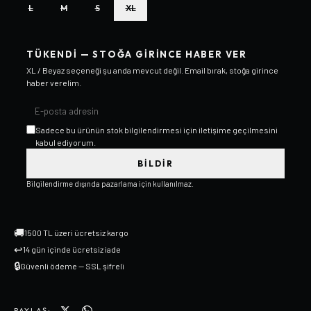
L
M
S
XL
TÜKENDI — STOĞA GIRINCE HABER VER
XL / Beyaz
seçeneği şu anda mevcut değil. Email bırak, stoğa girince
haber verelim.
Sadece bu ürünün stok bilgilendirmesi için iletişime geçilmesini
kabul ediyorum.
BILDIR
Bilgilendirme dışında pazarlama için kullanılmaz.
🚚
1500 TL üzeri ücretsiz kargo
↩
14 gün içinde ücretsiz iade
🔒
Güvenli ödeme — SSL şifreli
PAYLAŞ: