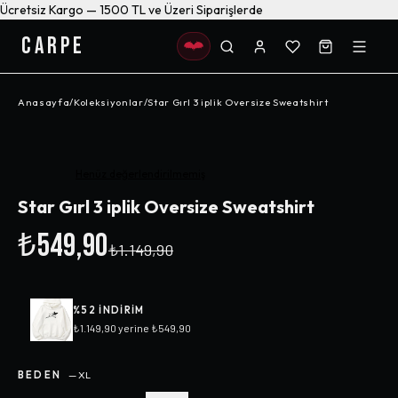
Ücretsiz Kargo — 1500 TL ve Üzeri Siparişlerde
CARPE
Anasayfa
/
Koleksiyonlar
/
Star Gırl 3 iplik Oversize Sweatshirt
-%
52
Henüz değerlendirilmemiş
Star Gırl 3 iplik Oversize Sweatshirt
₺549,90
₺1.149,90
%
52
INDIRIM
₺1.149,90
yerine
₺549,90
BEDEN
—
XL