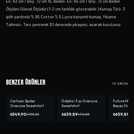
En: 63 cm / Boy: 72 cm XL Beden: En: 65 cm / Boy: 73 cm Beden
Ölçüleri Güncel Ölçüdür.(1-2 cm farklılık gösterebilir.) Kumaş Türü: 3
iplik şardonlu % 95 Cotton % 5 Lycra karışımlı kumaş. Yıkama
Talimatı: Ters çevirerek 30 derecede yıkayınız, asarak kurutunuz
Benzer Ürünler
10
ÜRÜN
Cartoon Spider
Dolphın 3 ip Oversive
Future Milf 3
-%
31
-%
8
-%
8
Oversize Sweatshirt
Sweatshirt
Beyaz Overs
Sweatshirt
₺549,90
₺659,89
₺659,89
₺799,90
₺714,89
₺7